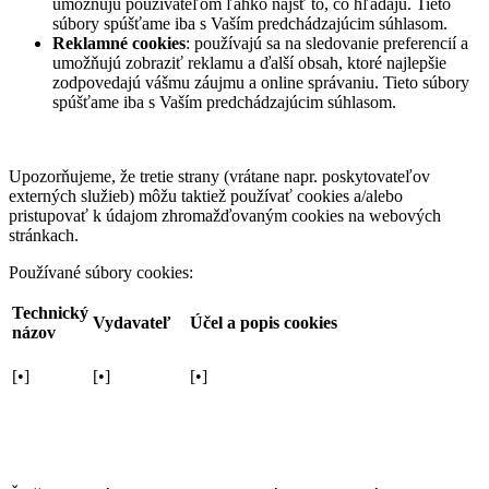
umožňujú používateľom ľahko nájsť to, čo hľadajú. Tieto
súbory spúšťame iba s Vaším predchádzajúcim súhlasom.
Reklamné cookies
: používajú sa na sledovanie preferencií a
umožňujú zobraziť reklamu a ďalší obsah, ktoré najlepšie
zodpovedajú vášmu záujmu a online správaniu. Tieto súbory
spúšťame iba s Vaším predchádzajúcim súhlasom.
Upozorňujeme, že tretie strany (vrátane napr. poskytovateľov
externých služieb) môžu taktiež používať cookies a/alebo
pristupovať k údajom zhromažďovaným cookies na webových
stránkach.
Používané súbory cookies:
Technický
Vydavateľ
Účel a popis cookies
názov
[•]
[•]
[•]