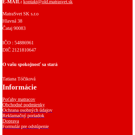
E-MAIL:
kontakt@old.matrasvet.sk
MatraSvet SK s.r.o
Hlavná 38
Čataj 90083
IČO : 54886961
DIČ 2121810647
O vašu spokojnosť sa stará
Tatiana Tóčiková
Informácie
Poťahy matracov
Obchodné podmienky
Ochrana osobných údajov
Reklamačný poriadok
Doprava
Formulár pre odstúpenie