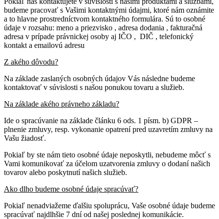
Pokiaľ nás kontaktujete v súvislosti s našimi produktami a službami,
budeme pracovať s Vašimi kontaktnými údajmi, ktoré nám oznámite
a to hlavne prostredníctvom kontaktného formulára. Sú to osobné
údaje v rozsahu: meno a priezvisko , adresa dodania , fakturačná
adresa v prípade právnickej osoby aj IČO , DIČ , telefonický
kontakt a emailovú adresu
Z akého dôvodu?
Na základe zaslaných osobných údajov Vás následne budeme
kontaktovať v súvislosti s našou ponukou tovaru a služieb.
Na základe akého právneho základu?
Ide o spracúvanie na základe článku 6 ods. 1 písm. b) GDPR –
plnenie zmluvy, resp. vykonanie opatrení pred uzavretím zmluvy na
Vašu žiadosť.
Pokiaľ by ste nám tieto osobné údaje neposkytli, nebudeme môcť s
Vami komunikovať za účelom uzatvorenia zmluvy o dodaní našich
tovarov alebo poskytnutí našich služieb.
Ako dlho budeme osobné údaje spracúvať?
Pokiaľ nenadviažeme ďalšiu spoluprácu, Vaše osobné údaje budeme
spracúvať najdlhšie 7 dní od našej poslednej komunikácie.