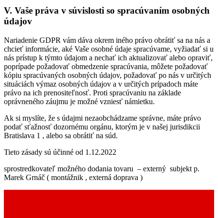
V. Vaše práva v súvislosti so spracúvaním osobných
údajov
Nariadenie GDPR vám dáva okrem iného právo obrátiť sa na nás a
chcieť informácie, aké Vaše osobné údaje spracúvame, vyžiadať si u
nás prístup k týmto údajom a nechať ich aktualizovať alebo opraviť,
poprípade požadovať obmedzenie spracúvania, môžete požadovať
kópiu spracúvaných osobných údajov, požadovať po nás v určitých
situáciách výmaz osobných údajov a v určitých prípadoch máte
právo na ich prenositeľnosť. Proti spracúvaniu na základe
oprávneného záujmu je možné vzniesť námietku.
Ak si myslíte, že s údajmi nezaobchádzame správne, máte právo
podať sťažnosť dozornému orgánu, ktorým je v našej jurisdikcii
Bratislava 1 , alebo sa obrátiť na súd.
Tieto zásady sú účinné od 1.12.2022
sprostredkovateľ možného dodania tovaru – externý subjekt p.
Marek Grnáč ( montážnik , externá doprava )