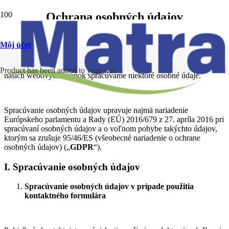
Ochrana osobných údajov
Sme spoločnosť MatraSvet SK s.r.o.
Môj účet
Prevádzkujeme e-shop na webových stránkach
www.old.matrasvet.sk
Pri poskytovaní našich služieb, predaji tovaru a prevádzkovaní
Product
has been added to your cart.
našich webových stránok spracúvame niektoré osobné údaje.
Spracúvanie osobných údajov upravuje najmä nariadenie
Európskeho parlamentu a Rady (EÚ) 2016/679 z 27. apríla 2016 pri
spracúvaní osobných údajov a o voľnom pohybe takýchto údajov,
ktorým sa zrušuje 95/46/ES (všeobecné nariadenie o ochrane
osobných údajov) („
GDPR
“).
I. Spracúvanie osobných údajov
Spracúvanie osobných údajov v prípade použitia
kontaktného formulára