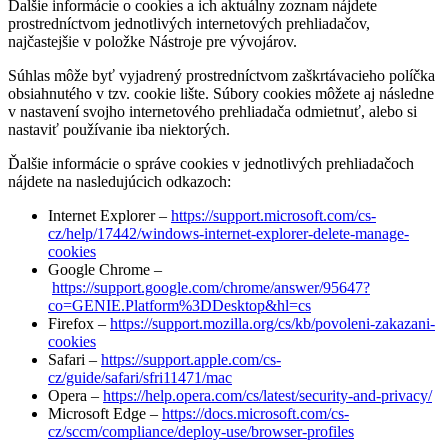
Ďalšie informácie o cookies a ich aktuálny zoznam nájdete
prostredníctvom jednotlivých internetových prehliadačov,
najčastejšie v položke Nástroje pre vývojárov.
Súhlas môže byť vyjadrený prostredníctvom zaškrtávacieho políčka
obsiahnutého v tzv. cookie lište. Súbory cookies môžete aj následne
v nastavení svojho internetového prehliadača odmietnuť, alebo si
nastaviť používanie iba niektorých.
Ďalšie informácie o správe cookies v jednotlivých prehliadačoch
nájdete na nasledujúcich odkazoch:
Internet Explorer –
https://support.microsoft.com/cs-
cz/help/17442/windows-internet-explorer-delete-manage-
cookies
Google Chrome –
https://support.google.com/chrome/answer/95647?
co=GENIE.Platform%3DDesktop&hl=cs
Firefox –
https://support.mozilla.org/cs/kb/povoleni-zakazani-
cookies
Safari –
https://support.apple.com/cs-
cz/guide/safari/sfri11471/mac
Opera –
https://help.opera.com/cs/latest/security-and-privacy/
Microsoft Edge –
https://docs.microsoft.com/cs-
cz/sccm/compliance/deploy-use/browser-profiles