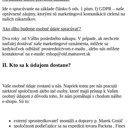
Ide o spracúvanie na základe článku 6 ods. 1 písm. f) GDPR – naše
oprávnené záujmy, ktorými sú marketingová komunikácii cielená na
našich zákazníkov.
Ako dlho budeme osobné údaje spracúvať?
Dva roky od Vášho posledného nákupu. V prípade, ak nechcete
naďalej dostávať naše marketingové oznámenia, môžete sa
kedykoľvek odhlásiť prostredníctvom e-mailu , alebo nás môžete
kontaktovať na e-maile: eshop@old.matrasvet.sk
II. Kto sa k údajom dostane?
Vaše osobné údaje zostanú u nás. Napriek tomu pre nás pracujú
niektoré spoločnosti alebo iné osoby, ktoré majú prístup k Vašim
osobný údajom z dôvodu toho, že nám pomáhajú s chodom nášho
e-shopu. Sú to:
externý sprostredkovateľ montáži a dopravy p. Marek Grnáč
spoločnosti podieľajúce sa na expedícii tovaru Packeta , Fines