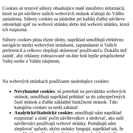
Cookies sú textové súbory obsahujúce malé množstvo informácií,
ktoré sa pri návšteve našich webových stránok sťahujú do Vášho
zariadenia. Súbory cookies sa následne pri každej ďalšej návšteve
odosielajú späť na webovú stránku alebo inú webovú stránku, ktorá
ich rozpozná.
Súbory cookies plnia rôzne úlohy, napríklad umožňujú efektívnu
navigáciu medzi webovými stránkami, zapamätanie si Vašich
preferencií a celkovo zlepšujú skúsenosť používateľa. Dokážu tiež
zaistiť, aby reklamy zobrazované on-line boli lepšie prispôsobené
Vašej osobe a Vašim záujmom.
Na webových stránkach používame nasledujúce cookies:
Nevyhnutné cookies
: sú potrebné na prevádzku webových
stránok, umožňujú napríklad prihlásiť sa do zabezpečených
častí stránok a ďalšie základné funkčnosti stránok. Táto
kategória cookies sa nedá zakázať.
Analytické/štatistické cookies
: umožňujú nám napríklad
rozpoznať a zistiť počet návštevníkov a sledovať, ako naši
návštevníci používajú webové stránky. Pomáhajú nám
zlepšovať spôsob, akým stránky fungujú, napríklad tak, že