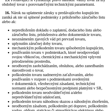
obdobný tovar s porovnateľnými technickými parametrami.
16.
Nárok na uplatnenie záruky u predávajúceho kupujúcim
zaniká ak nie sú splnené podmienky z priloženého záručného listu
alebo ak:
nepredložením dokladu o zaplatení, dodacieho listu alebo
záručného listu, príslušenstva alebo dokumentácie tovaru,
neoznámením zjavných vád pri prevzatí tovaru,
uplynutím záručnej doby tovaru,
mechanickým poškodením tovaru spôsobeným kupujúcim,
používaním tovaru v podmienkach, ktoré neodpovedajú
svojou vlhkosťou, chemickými a mechanickými vplyvmi
prirodzenému prostrediu,
neodborným zaobchádzaním, obsluhou, alebo zanedbaním
starostlivosti o tovar,
poškodením tovaru nadmerným zaťažovaním, alebo
používaním v rozpore s podmienkami uvedenými
v dokumentácii, všeobecnými zásadami, technickými
normami alebo bezpečnostnými predpismi platnými v SR,
poškodením tovaru neodvrátiteľnými a/alebo
nepredvídateľnými udalosťami,
poškodením tovaru náhodnou skazou a náhodným zhoršením,
neodborným zásahom, poškodením pri doprave, poškodením
vodou, ohňom, statickou či atmosférickou elektrinou alebo