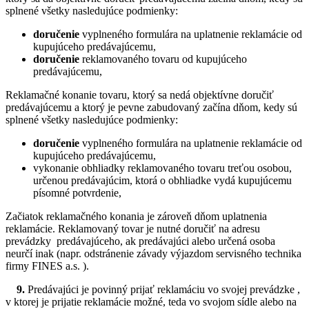
splnené všetky nasledujúce podmienky:
doručenie
vyplneného formulára na uplatnenie reklamácie od
kupujúceho predávajúcemu,
doručenie
reklamovaného tovaru od kupujúceho
predávajúcemu,
Reklamačné konanie tovaru, ktorý sa nedá objektívne doručiť
predávajúcemu a ktorý je pevne zabudovaný začína dňom, kedy sú
splnené všetky nasledujúce podmienky:
doručenie
vyplneného formulára na uplatnenie reklamácie od
kupujúceho predávajúcemu,
vykonanie obhliadky reklamovaného tovaru treťou osobou,
určenou predávajúcim, ktorá o obhliadke vydá kupujúcemu
písomné potvrdenie,
Začiatok reklamačného konania je zároveň dňom uplatnenia
reklamácie. Reklamovaný tovar je nutné doručiť na adresu
prevádzky predávajúceho, ak predávajúci alebo určená osoba
neurčí inak (napr. odstránenie závady výjazdom servisného technika
firmy FINES a.s. ).
9.
Predávajúci je povinný prijať reklamáciu vo svojej prevádzke ,
v ktorej je prijatie reklamácie možné, teda vo svojom sídle alebo na