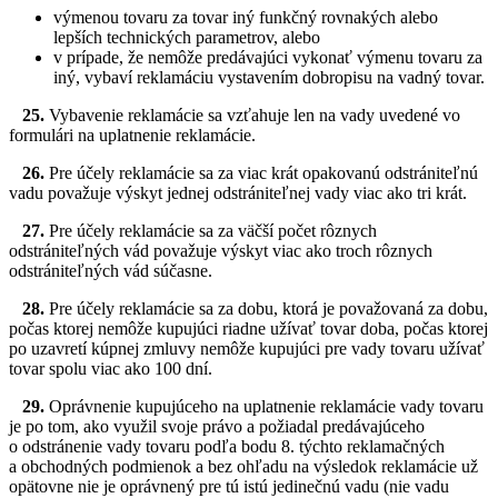
výmenou tovaru za tovar iný funkčný rovnakých alebo
lepších technických parametrov, alebo
v prípade, že nemôže predávajúci vykonať výmenu tovaru za
iný, vybaví reklamáciu vystavením dobropisu na vadný tovar.
25.
Vybavenie reklamácie sa vzťahuje len na vady uvedené vo
formulári na uplatnenie reklamácie.
26.
Pre účely reklamácie sa za viac krát opakovanú odstrániteľnú
vadu považuje výskyt jednej odstrániteľnej vady viac ako tri krát.
27.
Pre účely reklamácie sa za väčší počet rôznych
odstrániteľných vád považuje výskyt viac ako troch rôznych
odstrániteľných vád súčasne.
28.
Pre účely reklamácie sa za dobu, ktorá je považovaná za dobu,
počas ktorej nemôže kupujúci riadne užívať tovar doba, počas ktorej
po uzavretí kúpnej zmluvy nemôže kupujúci pre vady tovaru užívať
tovar spolu viac ako 100 dní.
29.
Oprávnenie kupujúceho na uplatnenie reklamácie vady tovaru
je po tom, ako využil svoje právo a požiadal predávajúceho
o odstránenie vady tovaru podľa bodu 8. týchto reklamačných
a obchodných podmienok a bez ohľadu na výsledok reklamácie už
opätovne nie je oprávnený pre tú istú jedinečnú vadu (nie vadu