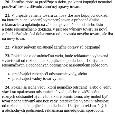
20.
Záručná doba sa predlžuje o dobu, po ktorú kupujúci nemohol
používať tovar z dôvodu záručnej opravy tovaru.
21.
V prípade výmeny tovaru za nový dostane kupujúci doklad,
na ktorom bude uvedený vymenený tovar, a prípadné ďalšie
reklamácie sa uplatňujú na základe pôvodného dodacieho listu
a tohto reklamačného dokladu. v prípade výmeny tovaru za nový
začne bežať záručná doba znovu od prevzatia nového tovaru, ale iba
na nový tovar.
22.
Všetky právom uplatnené záručné opravy sú bezplatné
23.
Pokiaľ ide o odstrániteľnú vadu, bude reklamácia vybavená
v závislosti od rozhodnutia kupujúceho podľa bodu 13. týchto
reklamačných a obchodných podmienok nasledujúcim spôsobom:
predávajúci zabezpečí odstránenie vady, alebo
predávajúci vadný tovar vymení.
24.
Pokiaľ sa jedná vadu, ktorú nemožno odstrániť, alebo o jednu
viac krát opakovanú odstrániteľnú vadu, alebo o väčší počet
rôznych odstrániteľných vád, a ktoré bránia tomu, aby mohol byť
tovar riadne užívaný ako bez vady, predávajúci vybaví v závislosti
od rozhodnutia kupujúceho podľa bodu 13. týchto reklamačných
a obchodných podmienok reklamáciu nasledujúcim spôsobom: