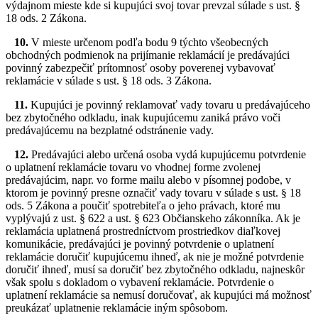
výdajnom mieste kde si kupujúci svoj tovar prevzal súlade s ust. §
18 ods. 2 Zákona.
10.
V mieste určenom podľa bodu 9 týchto všeobecných
obchodných podmienok na prijímanie reklamácií je predávajúci
povinný zabezpečiť prítomnosť osoby poverenej vybavovať
reklamácie v súlade s ust. § 18 ods. 3 Zákona.
11.
Kupujúci je povinný reklamovať vady tovaru u predávajúceho
bez zbytočného odkladu, inak kupujúcemu zaniká právo voči
predávajúcemu na bezplatné odstránenie vady.
12.
Predávajúci alebo určená osoba vydá kupujúcemu potvrdenie
o uplatnení reklamácie tovaru vo vhodnej forme zvolenej
predávajúcim, napr. vo forme mailu alebo v písomnej podobe, v
ktorom je povinný presne označiť vady tovaru v súlade s ust. § 18
ods. 5 Zákona a poučiť spotrebiteľa o jeho právach, ktoré mu
vyplývajú z ust. § 622 a ust. § 623 Občianskeho zákonníka. Ak je
reklamácia uplatnená prostredníctvom prostriedkov diaľkovej
komunikácie, predávajúci je povinný potvrdenie o uplatnení
reklamácie doručiť kupujúcemu ihneď, ak nie je možné potvrdenie
doručiť ihneď, musí sa doručiť bez zbytočného odkladu, najneskôr
však spolu s dokladom o vybavení reklamácie. Potvrdenie o
uplatnení reklamácie sa nemusí doručovať, ak kupujúci má možnosť
preukázať uplatnenie reklamácie iným spôsobom.