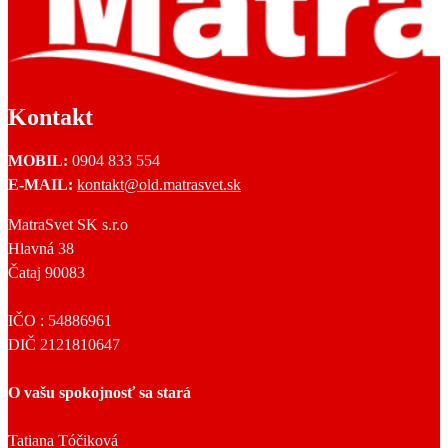
Kontakt
MOBIL:
0904 833 554
E-MAIL:
kontakt@old.matrasvet.sk
MatraSvet SK s.r.o
Hlavná 38
Čataj 90083
IČO : 54886961
DIČ 2121810647
O vašu spokojnosť sa stará
Tatiana Tóčiková