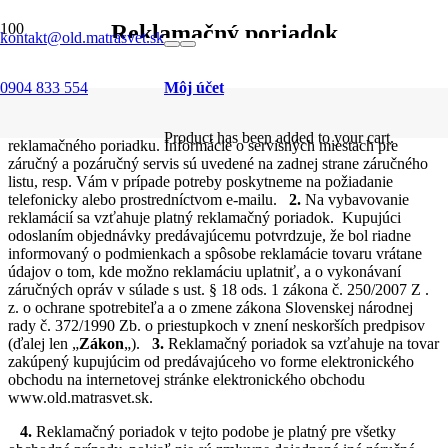
Reklamačný poriadok
kontakt@old.matrasvet.sk
0904 833 554
Môj účet
1.
Predávajúci zodpovedá za vady tovaru a kupujúci je povinný
reklamáciu bezodkladne uplatniť u predávajúceho podľa platného
Product
has been added to your cart.
reklamačného poriadku. Informácie o servisných miestach pre
záručný a pozáručný servis sú uvedené na zadnej strane záručného
listu, resp. Vám v prípade potreby poskytneme na požiadanie
telefonicky alebo prostredníctvom e-mailu.
2.
Na vybavovanie
reklamácií sa vzťahuje platný reklamačný poriadok. Kupujúci
odoslaním objednávky predávajúcemu potvrdzuje, že bol riadne
informovaný o podmienkach a spôsobe reklamácie tovaru vrátane
údajov o tom, kde možno reklamáciu uplatniť, a o vykonávaní
záručných opráv v súlade s ust. § 18 ods. 1 zákona č. 250/2007 Z .
z. o ochrane spotrebiteľa a o zmene zákona Slovenskej národnej
rady č. 372/1990 Zb. o priestupkoch v znení neskorších predpisov
(ďalej len „
Zákon
„).
3.
Reklamačný poriadok sa vzťahuje na tovar
zakúpený kupujúcim od predávajúceho vo forme elektronického
obchodu na internetovej stránke elektronického obchodu
www.old.matrasvet.sk.
4.
Reklamačný poriadok v tejto podobe je platný pre všetky