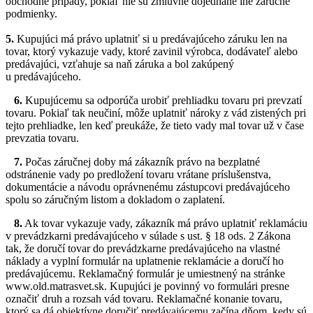
obchodné prípady, pokiaľ nie sú zmluvne dojednané iné záručné
podmienky.
5.
Kupujúci má právo uplatniť si u predávajúceho záruku len na
tovar, ktorý vykazuje vady, ktoré zavinil výrobca, dodávateľ alebo
predávajúci, vzťahuje sa naň záruka a bol zakúpený
u predávajúceho.
6.
Kupujúcemu sa odporúča urobiť prehliadku tovaru pri prevzatí
tovaru. Pokiaľ tak neučiní, môže uplatniť nároky z vád zistených pri
tejto prehliadke, len keď preukáže, že tieto vady mal tovar už v čase
prevzatia tovaru.
7.
Počas záručnej doby má zákazník právo na bezplatné
odstránenie vady po predložení tovaru vrátane príslušenstva,
dokumentácie a návodu oprávnenému zástupcovi predávajúceho
spolu so záručným listom a dokladom o zaplatení.
8.
Ak tovar vykazuje vady, zákazník má právo uplatniť reklamáciu
v prevádzkarni predávajúceho v súlade s ust. § 18 ods. 2 Zákona
tak, že doručí tovar do prevádzkarne predávajúceho na vlastné
náklady a vyplní formulár na uplatnenie reklamácie a doručí ho
predávajúcemu. Reklamačný formulár je umiestnený na stránke
www.old.matrasvet.sk. Kupujúci je povinný vo formulári presne
označiť druh a rozsah vád tovaru. Reklamačné konanie tovaru,
ktorý sa dá objektívne doručiť predávajúcemu začína dňom, kedy sú