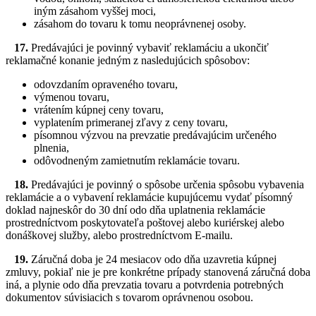
iným zásahom vyššej moci,
zásahom do tovaru k tomu neoprávnenej osoby.
17.
Predávajúci je povinný vybaviť reklamáciu a ukončiť
reklamačné konanie jedným z nasledujúcich spôsobov:
odovzdaním opraveného tovaru,
výmenou tovaru,
vrátením kúpnej ceny tovaru,
vyplatením primeranej zľavy z ceny tovaru,
písomnou výzvou na prevzatie predávajúcim určeného
plnenia,
odôvodneným zamietnutím reklamácie tovaru.
18.
Predávajúci je povinný o spôsobe určenia spôsobu vybavenia
reklamácie a o vybavení reklamácie kupujúcemu vydať písomný
doklad najneskôr do 30 dní odo dňa uplatnenia reklamácie
prostredníctvom poskytovateľa poštovej alebo kuriérskej alebo
donáškovej služby, alebo prostredníctvom E-mailu.
19.
Záručná doba je 24 mesiacov odo dňa uzavretia kúpnej
zmluvy, pokiaľ nie je pre konkrétne prípady stanovená záručná doba
iná, a plynie odo dňa prevzatia tovaru a potvrdenia potrebných
dokumentov súvisiacich s tovarom oprávnenou osobou.