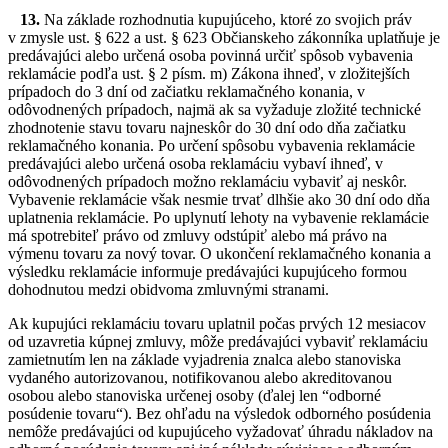
13.
Na základe rozhodnutia kupujúceho, ktoré zo svojich práv
v zmysle ust. § 622 a ust. § 623 Občianskeho zákonníka uplatňuje je
predávajúci alebo určená osoba povinná určiť spôsob vybavenia
reklamácie podľa ust. § 2 písm. m) Zákona ihneď, v zložitejších
prípadoch do 3 dní od začiatku reklamačného konania, v
odôvodnených prípadoch, najmä ak sa vyžaduje zložité technické
zhodnotenie stavu tovaru najneskôr do 30 dní odo dňa začiatku
reklamačného konania. Po určení spôsobu vybavenia reklamácie
predávajúci alebo určená osoba reklamáciu vybaví ihneď, v
odôvodnených prípadoch možno reklamáciu vybaviť aj neskôr.
Vybavenie reklamácie však nesmie trvať dlhšie ako 30 dní odo dňa
uplatnenia reklamácie. Po uplynutí lehoty na vybavenie reklamácie
má spotrebiteľ právo od zmluvy odstúpiť alebo má právo na
výmenu tovaru za nový tovar. O ukončení reklamačného konania a
výsledku reklamácie informuje predávajúci kupujúceho formou
dohodnutou medzi obidvoma zmluvnými stranami.
Ak kupujúci reklamáciu tovaru uplatnil počas prvých 12 mesiacov
od uzavretia kúpnej zmluvy, môže predávajúci vybaviť reklamáciu
zamietnutím len na základe vyjadrenia znalca alebo stanoviska
vydaného autorizovanou, notifikovanou alebo akreditovanou
osobou alebo stanoviska určenej osoby (ďalej len “odborné
posúdenie tovaru“). Bez ohľadu na výsledok odborného posúdenia
nemôže predávajúci od kupujúceho vyžadovať úhradu nákladov na