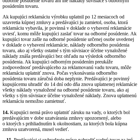
odborné posúdenie tovaru ani iné náklady súvisiace s odborným
posúdením tovaru.
Ak kupujúci reklamáciu výrobku uplatnil po 12 mesiacoch od
uzavretia kúpnej zmluvy a predávajúci ju zamietol, osoba, ktorá
reklamáciu vybavila, je povinná v doklade o vybavení reklamácie
uviesť, komu môže kupujúci zaslať tovar na odborné posúdenie. Ak
kupujúci tovar zašle na odborné posúdenie určenej osobe uvedenej
v doklade o vybavení reklamácie, náklady odborného posúdenia
tovaru, ako aj všetky ostatné s tým súvisiace účelne vynaložené
náklady znáša predávajúci bez ohľadu na výsledok odborného
posúdenia. Ak kupujúci odborným posúdením preukáže
zodpovednosť predávajúceho za reklamovanú vadu tovaru, môže
reklamáciu uplatniť znova. Počas vykonávania odborného
posúdenia tovaru záručná doba neplynie. Predávajúci je povinný
kupujúcemu uhradiť do 14 dní odo dňa znova uplatnenej reklamácie
všetky náklady vynaložené na odborné posúdenie tovaru, ako aj
všetky s tým súvisiace účelne vynaložené náklady. Znova uplatnenú
reklamáciu nemožno zamietnuť.
14.
Kupujúci nemá právo uplatniť záruku na vady, o ktorých bol
predávajúcim v dobe uzatvárania zmluvy upozornený, alebo
o ktorých s prihliadnutím k okolnostiam, za ktorých bola kúpna
zmluva uzatvorená, musel vedieť.
15.
Predávajúci si vyhradzuje právo nahradiť vadný tovar za iný