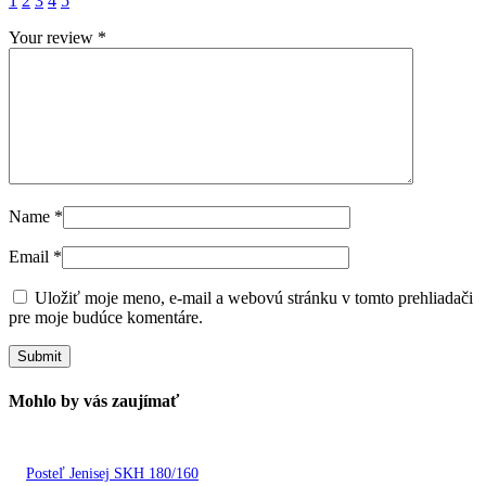
1
2
3
4
5
Your review
*
Name
*
Email
*
Uložiť moje meno, e-mail a webovú stránku v tomto prehliadači
pre moje budúce komentáre.
Mohlo by vás zaujímať
Posteľ Jenisej SKH 180/160