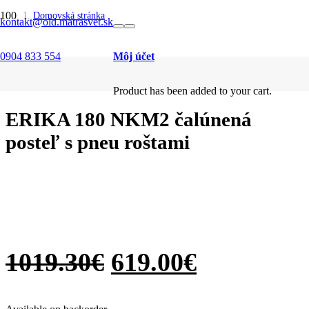
SALE
SALE
SALE
SALE
SALE
SALE
SALE
SALE
SALE
SALE
Domovská stránka
kontakt@old.matrasvet.sk
/
Postele
/
0904 833 554
Môj účet
Čalúnené
/
ERIKA 180 NKM2 čalúnená posteľ s pneu roštami
Product
has been added to your cart.
ERIKA 180 NKM2 čalúnená
posteľ s pneu roštami
1019.30
€
619.00
€