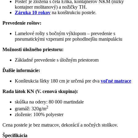
Posteľ je zložená s čela Erika, kontajnerov NKM (nízky
kontajner molitanový) a nožičky TH.
Záruka 10 rokov
na konštrukciu postele.
Prevedenie roštov:
Lamelové rošty s bočným výklopom – prevedenie s
pneumatickými vzperami pre pohodlnejšiu manipuláciu
Možnosti úložného priestoru:
Základné prevedenie s úložným priestorom
Ďalšie informácie:
Konštrukcia šírky 180 cm je určená pre dva
voľné matrace
Rada látok KN (V. cenová skupina):
skúška na odery: 80 000 martindale
2
gramáž: 320g/m
zloženie: 100% polyester
Cena postele je bez matracov, dekorácií a nočných stolíkov.
Špecifikácia