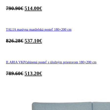
790.90
€
514.00
€
TALIA masívna manželská posteľ 180×200 cm
826.28
€
537.10
€
ILARIA VKPčalúnená posteľ s úložným priestorom 180×200 cm
789.60
€
513.20
€