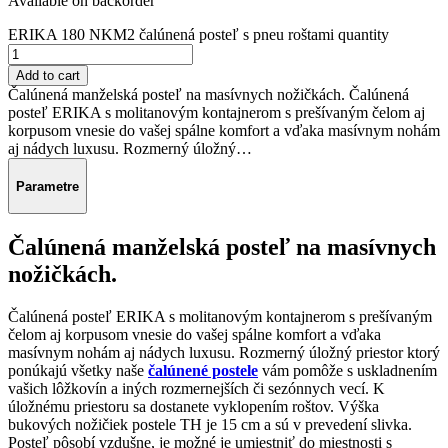
Available on backorder
ERIKA 180 NKM2 čalúnená posteľ s pneu roštami quantity
Add to cart
Čalúnená manželská posteľ na masívnych nožičkách. Čalúnená
posteľ ERIKA s molitanovým kontajnerom s prešívaným čelom aj
korpusom vnesie do vašej spálne komfort a vďaka masívnym nohám
aj nádych luxusu. Rozmerný úložný…
Parametre
Čalúnená manželská posteľ na masívnych
nožičkách.
Čalúnená posteľ ERIKA s molitanovým kontajnerom s prešívaným
čelom aj korpusom vnesie do vašej spálne komfort a vďaka
masívnym nohám aj nádych luxusu. Rozmerný úložný priestor ktorý
ponúkajú všetky naše
čalúnené postele
vám pomôže s uskladnením
vašich lôžkovín a iných rozmernejších či sezónnych vecí. K
úložnému priestoru sa dostanete vyklopením roštov. Výška
bukových nožičiek postele TH je 15 cm a sú v prevedení slivka.
Posteľ pôsobí vzdušne, je možné je umiestniť do miestnosti s