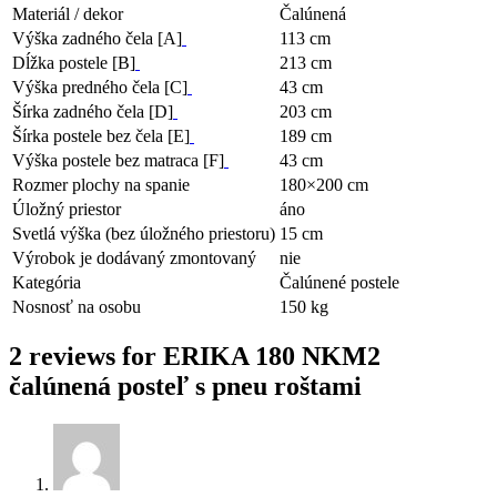
Materiál / dekor
Čalúnená
Výška zadného čela [A]
113 cm
Dĺžka postele [B]
213 cm
Výška predného čela [C]
43 cm
Šírka zadného čela [D]
203 cm
Šírka postele bez čela [E]
189 cm
Výška postele bez matraca [F]
43 cm
Rozmer plochy na spanie
180×200 cm
Úložný priestor
áno
Svetlá výška (bez úložného priestoru)
15 cm
Výrobok je dodávaný zmontovaný
nie
Kategória
Čalúnené postele
Nosnosť na osobu
150 kg
2 reviews for
ERIKA 180 NKM2
čalúnená posteľ s pneu roštami