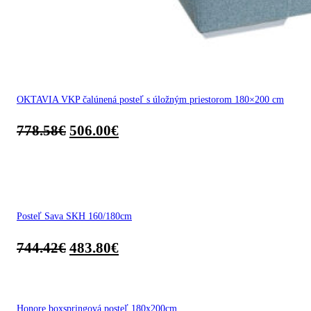
OKTAVIA VKP čalúnená posteľ s úložným priestorom 180×200 cm
778.58
€
506.00
€
Posteľ Sava SKH 160/180cm
744.42
€
483.80
€
Honore boxspringová posteľ 180x200cm