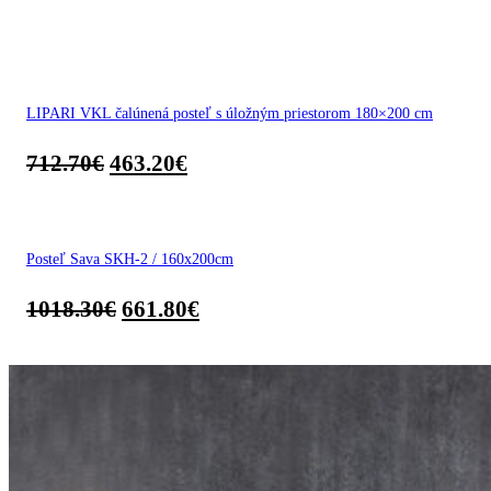
LIPARI VKL čalúnená posteľ s úložným priestorom 180×200 cm
712.70
€
463.20
€
Posteľ Sava SKH-2 / 160x200cm
1018.30
€
661.80
€