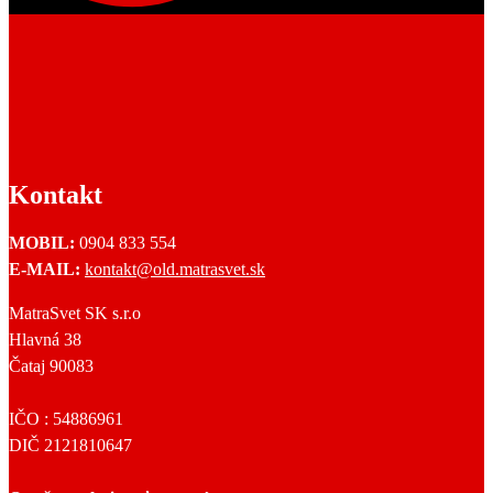
Kontakt
MOBIL:
0904 833 554
E-MAIL:
kontakt@old.matrasvet.sk
MatraSvet SK s.r.o
Hlavná 38
Čataj 90083
IČO : 54886961
DIČ 2121810647