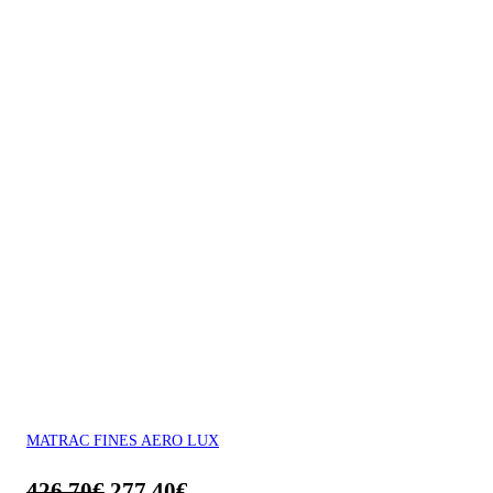
MATRAC FINES AERO LUX
426.70
€
277.40
€