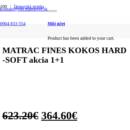
SALE
SALE
SALE
SALE
SALE
SALE
SALE
SALE
SALE
SALE
Domovská stránka
kontakt@old.matrasvet.sk
/
Matrace
/
0904 833 554
Môj účet
Matrace akcia 1+1
/
MATRAC FINES KOKOS HARD -SOFT akcia 1+1
Product
has been added to your cart.
MATRAC FINES KOKOS HARD
-SOFT akcia 1+1
623.20
€
364.60
€