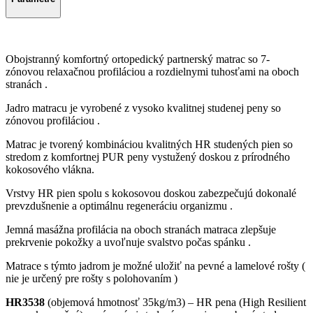
Obojstranný komfortný ortopedický partnerský matrac so 7-
zónovou relaxačnou profiláciou a rozdielnymi tuhosťami na oboch
stranách .
Jadro matracu je vyrobené z vysoko kvalitnej studenej peny so
zónovou profiláciou .
Matrac je tvorený kombináciou kvalitných HR studených pien so
stredom z komfortnej PUR peny vystužený doskou z prírodného
kokosového vlákna.
Vrstvy HR pien spolu s kokosovou doskou zabezpečujú dokonalé
prevzdušnenie a optimálnu regeneráciu organizmu .
Jemná masážna profilácia na oboch stranách matraca zlepšuje
prekrvenie pokožky a uvoľnuje svalstvo počas spánku .
Matrace s týmto jadrom je možné uložiť na pevné a lamelové rošty (
nie je určený pre rošty s polohovaním )
HR3538
(objemová hmotnosť 35kg/m3) – HR pena (High Resilient