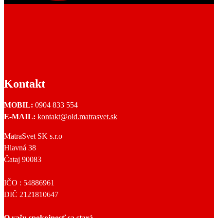
Kontakt
MOBIL:
0904 833 554
E-MAIL:
kontakt@old.matrasvet.sk
MatraSvet SK s.r.o
Hlavná 38
Čataj 90083
IČO : 54886961
DIČ 2121810647
O vašu spokojnosť sa stará