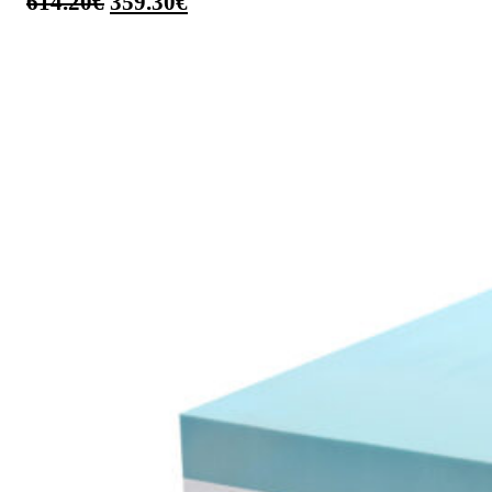
614.20
€
359.30
€