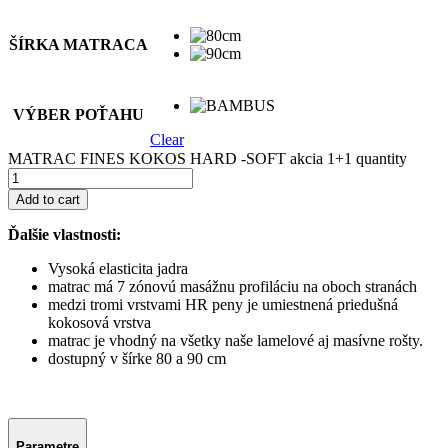
ŠÍRKA MATRACA
VÝBER POŤAHU
Clear
MATRAC FINES KOKOS HARD -SOFT akcia 1+1 quantity
Add to cart
Ďalšie vlastnosti:
Vysoká elasticita jadra
matrac má 7 zónovú masážnu profiláciu na oboch stranách
medzi tromi vrstvami HR peny je umiestnená priedušná
kokosová vrstva
matrac je vhodný na všetky naše lamelové aj masívne rošty.
dostupný v šírke 80 a 90 cm
Parametre