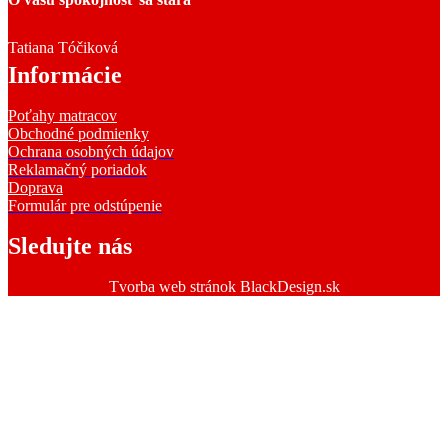
Tatiana Tóčiková
Informácie
Poťahy matracov
Obchodné podmienky
Ochrana osobných údajov
Reklamačný poriadok
Doprava
Formulár pre odstúpenie
Sledujte nás
Tvorba web stránok BlackDesign.sk