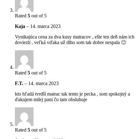
Rated
5
out of 5
Kaja
–
14. marca 2023
Vynikajúca cena za dva kusy matracov , ešte ten deň nám ich
doviezli , veľká vďaka už dlho som tak dobre nespala 🙂
Rated
5
out of 5
F.T.
–
14. marca 2023
kto hľadá tvrdší matrac tak tento je pecka , som spokojný a
ďakujem milej pani čo tam obsluhuje
Rated
5
out of 5