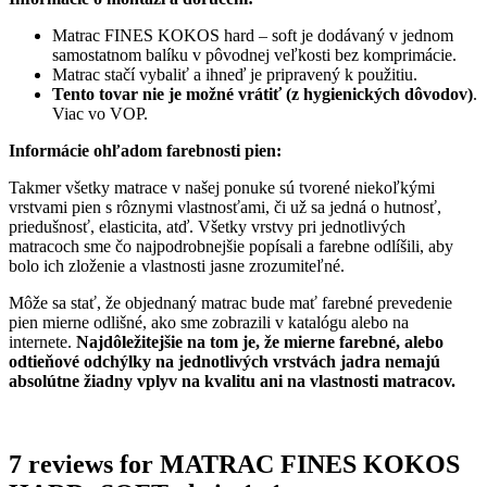
Matrac FINES KOKOS hard – soft je dodávaný v jednom
samostatnom balíku v pôvodnej veľkosti bez komprimácie.
Matrac stačí vybaliť a ihneď je pripravený k použitiu.
Tento tovar nie je možné vrátiť (z hygienických dôvodov)
.
Viac vo VOP.
Informácie ohľadom farebnosti pien:
Takmer všetky matrace v našej ponuke sú tvorené niekoľkými
vrstvami pien s rôznymi vlastnosťami, či už sa jedná o hutnosť,
priedušnosť, elasticita, atď. Všetky vrstvy pri jednotlivých
matracoch sme čo najpodrobnejšie popísali a farebne odlíšili, aby
bolo ich zloženie a vlastnosti jasne zrozumiteľné.
Môže sa stať, že objednaný matrac bude mať farebné prevedenie
pien mierne odlišné, ako sme zobrazili v katalógu alebo na
internete.
Najdôležitejšie na tom je, že mierne farebné, alebo
odtieňové odchýlky na jednotlivých vrstvách jadra nemajú
absolútne žiadny vplyv na kvalitu ani na vlastnosti matracov.
7 reviews for
MATRAC FINES KOKOS