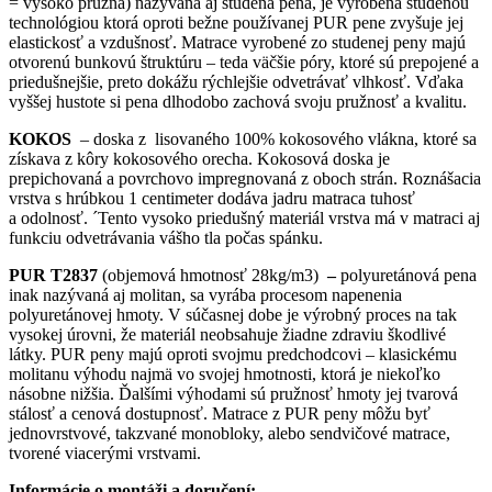
= vysoko pružná) nazývaná aj studená pena, je vyrobená studenou
technológiou ktorá oproti bežne používanej PUR pene zvyšuje jej
elastickosť a vzdušnosť. Matrace vyrobené zo studenej peny majú
otvorenú bunkovú štruktúru – teda väčšie póry, ktoré sú prepojené a
priedušnejšie, preto dokážu rýchlejšie odvetrávať vlhkosť. Vďaka
vyššej hustote si pena dlhodobo zachová svoju pružnosť a kvalitu.
KOKOS
– doska z lisovaného 100% kokosového vlákna, ktoré sa
získava z kôry kokosového orecha. Kokosová doska je
prepichovaná a povrchovo impregnovaná z oboch strán. Roznášacia
vrstva s hrúbkou 1 centimeter dodáva jadru matraca tuhosť
a odolnosť. ´Tento vysoko priedušný materiál vrstva má v matraci aj
funkciu odvetrávania vášho tla počas spánku.
PUR T2837
(objemová hmotnosť 28kg/m3)
–
polyuretánová pena
inak nazývaná aj molitan, sa vyrába procesom napenenia
polyuretánovej hmoty. V súčasnej dobe je výrobný proces na tak
vysokej úrovni, že materiál neobsahuje žiadne zdraviu škodlivé
látky. PUR peny majú oproti svojmu predchodcovi – klasickému
molitanu výhodu najmä vo svojej hmotnosti, ktorá je niekoľko
násobne nižšia. Ďalšími výhodami sú pružnosť hmoty jej tvarová
stálosť a cenová dostupnosť. Matrace z PUR peny môžu byť
jednovrstvové, takzvané monobloky, alebo sendvičové matrace,
tvorené viacerými vrstvami.
Informácie o montáži a doručení: