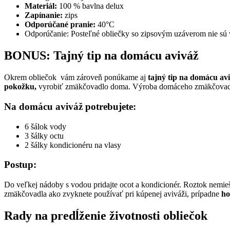
Materiál:
100 % bavlna delux
Zapínanie:
zips
Odporúčané pranie:
40°C
Odporúčanie: Posteľné obliečky so zipsovým uzáverom nie sú vh
BONUS: Tajný tip na domácu aviváž
Okrem obliečok vám zároveň ponúkame aj
tajný tip na domácu av
pokožku,
vyrobiť zmäkčovadlo doma. Výroba domáceho zmäkčovadla 
Na domácu aviváž potrebujete:
6 šálok vody
3 šálky octu
2 šálky kondicionéru na vlasy
Postup:
Do veľkej nádoby s vodou pridajte ocot a kondicionér. Roztok nemieš
zmäkčovadla ako zvyknete používať pri kúpenej aviváži, prípadne
ho
Rady na predĺženie životnosti obliečok