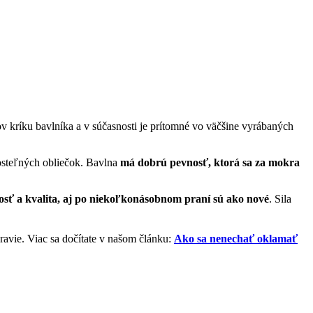
v kríku bavlníka a v súčasnosti je prítomné vo väčšine vyrábaných
posteľných obliečok. Bavlna
má dobrú pevnosť, ktorá sa za mokra
osť a kvalita, aj po niekoľkonásobnom praní sú ako nové
. Sila
ravie. Viac sa dočítate v našom článku:
Ako sa nenechať oklamať