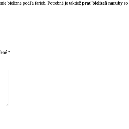
nie bielizne podľa farieb. Potrebné je taktiež
prať bielizeň naruby
so
čené
*