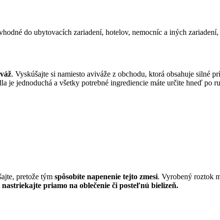
odné do ubytovacích zariadení, hotelov, nemocníc a iných zariadení, 
iváž
. Vyskúšajte si namiesto aviváže z obchodu, ktorá obsahuje silné p
je jednoduchá a všetky potrebné ingrediencie máte určite hneď po ru
ajte, pretože tým
spôsobíte napenenie tejto zmesi
. Vyrobený roztok m
 nastriekajte priamo na oblečenie či posteľnú bielizeň.