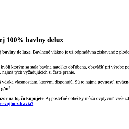
tej 100% bavlny delux
ej
bavlny de luxe
. Bavlnené vlákno je už odpradávna získavané z plodo
 kvôli ktorým sa stala bavlna natoľko obľúbená, obzvlášť pri výrobe 
najmä tých vyžadujúcich si časté pranie.
 vďaka vlastnostiam, ktorými disponujú. Sú to najmä
pevnosť, trvácn
2
 g/m
.
ozor na to, čo kupujete
. Aj posteľné obliečky môžu ovplyvniť vaše zd
r svojho zdravia?