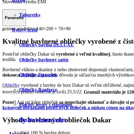
Slovenská výroba EMI
Taburetky
Parametre
rozmer produktu:
140×200 + 70×90
Bytový textil
Kvalitné bavlnené obliečky vyrobené z čis
Obliečky bavlna DELUXE
Posteľné obliečky Dakar sú
vyrobené z veľmi kvalitnej
, husto tkan
textílií.
Obliečky bavlnený satén
Bavlnené vlákno a tkaniny z neho zhotovené disponujú vlastnosťami,
Obliečky Damašek
dokonca zvyšuje
a aj z tohto dôvodu je súčasťou mnohých výrobkov, 
Obliečky
vyrobené z bavlny de luxe Dakar sú veľmi obľúbené, najmä
Obliečky Ranforce
texových priadzí obliečok je (o/ú) 25,5/22.
Gramáž materiálu je 120
Pozor!
Ani pri kúpe obliečok
sa nenechajte oklamať a dávajte si p
Plachty jersey s elastanom
krásnymi obrázkami posteľných obliečok a nízkou cenou na úko
Výhody bavlnených obliečok Dakar
Plachty bavlnený satén
kvalitná 100 % bavlna deluxe