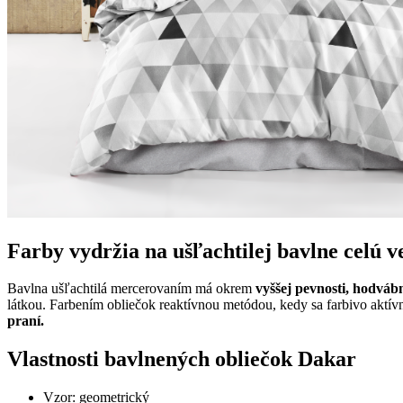
Farby vydržia na ušľachtilej bavlne celú 
Bavlna ušľachtilá mercerovaním má okrem
vyššej pevnosti, hodvá
látkou. Farbením obliečok reaktívnou metódou, kedy sa farbivo aktívn
praní.
Vlastnosti bavlnených obliečok Dakar
Vzor: geometrický