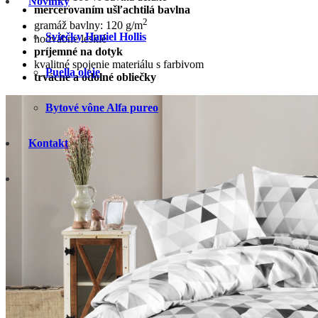
Novinky
mercerovaním ušľachtilá bavlna
2
gramáž bavlny: 120 g/m
Sviečky Haniel Hollis
hodvábne lesklé
príjemné na dotyk
kvalitné spojenie materiálu s farbivom
Puella oleje
trvácne a odolné obliečky
Bytové vône Alfa pureo
Kontakt