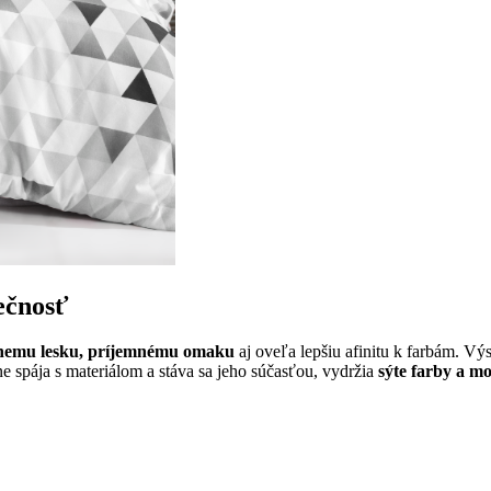
večnosť
bnemu lesku, príjemnému omaku
aj oveľa lepšiu afinitu k farbám. Vý
e spája s materiálom a stáva sa jeho súčasťou, vydržia
sýte farby a m