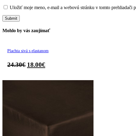
Uložiť moje meno, e-mail a webovú stránku v tomto prehliadači 
Mohlo by vás zaujímať
Plachta sivá s elastanom
24.30
€
18.00
€