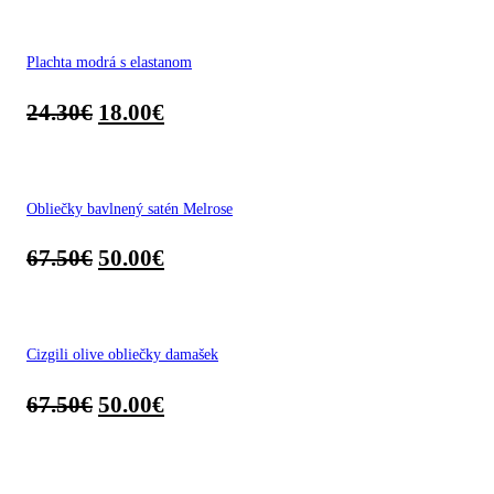
Plachta modrá s elastanom
24.30
€
18.00
€
Obliečky bavlnený satén Melrose
67.50
€
50.00
€
Cizgili olive obliečky damašek
67.50
€
50.00
€