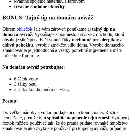
kvalitné spojenie materiálu s farbivom
trvácne a odolné obliečky
BONUS: Tajný tip na domácu aviváž
Okrem
obliečok
Jale vám zároveň ponúkame aj
tajný tip na
domácu aviváž
. Vyskúšajte si namiesto aviváže z obchodu, ktorá
obsahuje silné prísady či vonné látky
nevhodné pre alergikov a
citlivú pokožku,
vyrobiť zmäkčovadlo doma. Výroba domáceho
zmäkčovadla je jednoduchá a všetky potrebné ingrediencie máte
určite hneď po ruke.
Na domácu aviváž potrebujete:
6 šálok vody
3 šálky octu
2 šálky kondicionéru na vlasy
Postup:
Do veľkej nádoby s vodou pridajte ocot a kondicionér. Roztok
nemiešajte, pretože tým
spôsobíte napenenie tejto zmesi
. Vyrobený
roztok môžete používať tak, že do prania pridáte rovnaké množstvo
zmäkčovadla ako zvyknete používať pri kúpenej aviváži, prípadne