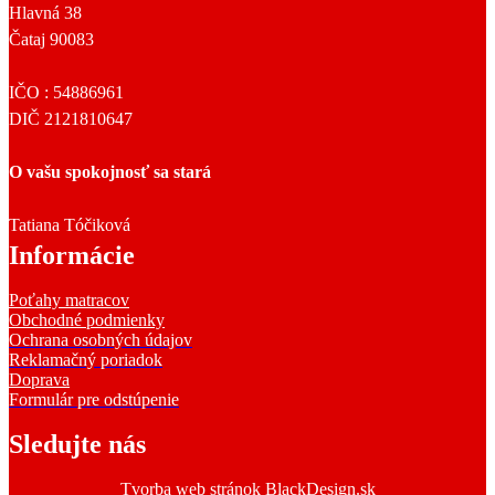
Hlavná 38
Čataj 90083
IČO : 54886961
DIČ 2121810647
O vašu spokojnosť sa stará
Tatiana Tóčiková
Informácie
Poťahy matracov
Obchodné podmienky
Ochrana osobných údajov
Reklamačný poriadok
Doprava
Formulár pre odstúpenie
Sledujte nás
Tvorba web stránok BlackDesign.sk