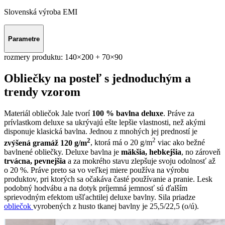
Slovenská výroba EMI
Parametre
rozmery produktu:
140×200 + 70×90
Obliečky na posteľ s jednoduchým a
trendy vzorom
Materiál obliečok Jale tvorí
100 % bavlna deluxe
. Práve za
prívlastkom deluxe sa ukrývajú ešte lepšie vlastnosti, než akými
disponuje klasická bavlna. Jednou z mnohých jej predností je
2
2
zvýšená gramáž 120 g/m
, ktorá má o 20 g/m
viac ako bežné
bavlnené obliečky. Deluxe bavlna je
mäkšia, hebkejšia
, no zároveň
trvácna, pevnejšia
a za mokrého stavu zlepšuje svoju odolnosť až
o 20 %. Práve preto sa vo veľkej miere používa na výrobu
produktov, pri ktorých sa očakáva časté používanie a pranie. Lesk
podobný hodvábu a na dotyk príjemná jemnosť sú ďalším
sprievodným efektom ušľachtilej deluxe bavlny. Sila priadze
obliečok
vyrobených z husto tkanej bavlny je 25,5/22,5 (o/ú).