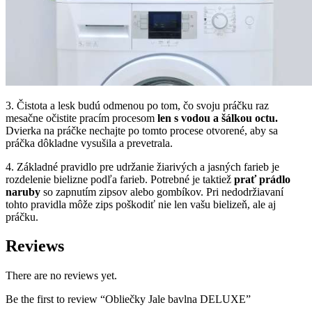
3. Čistota a lesk budú odmenou po tom, čo svoju práčku raz
mesačne očistite pracím procesom
len s vodou a šálkou octu.
Dvierka na práčke nechajte po tomto procese otvorené, aby sa
práčka dôkladne vysušila a prevetrala.
4. Základné pravidlo pre udržanie žiarivých a jasných farieb je
rozdelenie bielizne podľa farieb. Potrebné je taktiež
prať prádlo
naruby
so zapnutím zipsov alebo gombíkov. Pri nedodržiavaní
tohto pravidla môže zips poškodiť nie len vašu bielizeň, ale aj
práčku.
Reviews
There are no reviews yet.
Be the first to review “Obliečky Jale bavlna DELUXE”