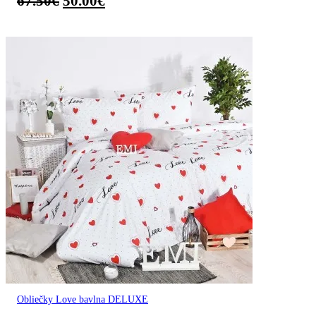
67.50
€
50.00
€
Obliečky Love bavlna DELUXE