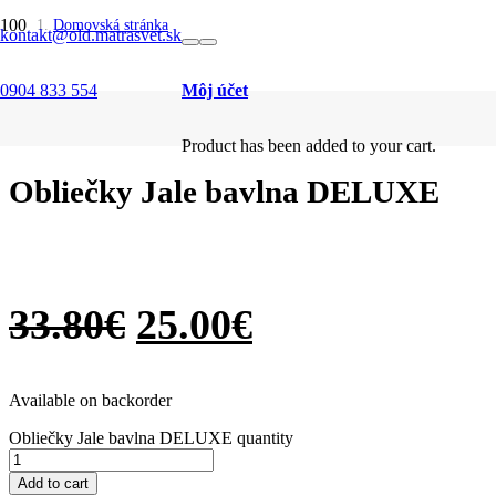
SALE
SALE
SALE
SALE
SALE
SALE
SALE
SALE
SALE
SALE
Domovská stránka
kontakt@old.matrasvet.sk
/
Bytový textil
/
0904 833 554
Môj účet
Obliečky bavlna Deluxe
/
Obliečky Jale bavlna DELUXE
Product
has been added to your cart.
Obliečky Jale bavlna DELUXE
33.80
€
25.00
€
Available on backorder
Obliečky Jale bavlna DELUXE quantity
Add to cart