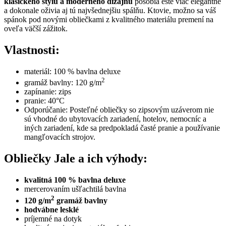
klasického štýlu a moderného dizajnu
pôsobia ešte viac elegantne
a dokonale oživia aj tú najvšednejšiu spálňu. Ktovie, možno sa váš
spánok pod novými obliečkami z kvalitného materiálu premení na
oveľa väčší zážitok.
Vlastnosti:
materiál: 100 % bavlna deluxe
2
gramáž bavlny: 120 g/m
zapínanie: zips
pranie: 40°C
Odporúčanie: Posteľné obliečky so zipsovým uzáverom nie
sú vhodné do ubytovacích zariadení, hotelov, nemocníc a
iných zariadení, kde sa predpokladá časté pranie a používanie
mangľovacích strojov.
Obliečky Jale a ich výhody:
kvalitná 100 % bavlna deluxe
mercerovaním ušľachtilá bavlna
2
120 g/m
gramáž bavlny
hodvábne lesklé
príjemné na dotyk