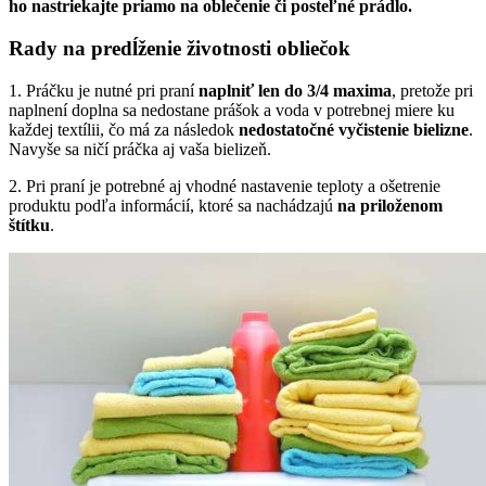
ho nastriekajte priamo na oblečenie či posteľné prádlo.
Rady na predĺženie životnosti obliečok
1. Práčku je nutné pri praní
naplniť len do 3/4 maxima
, pretože pri
naplnení doplna sa nedostane prášok a voda v potrebnej miere ku
každej textílii, čo má za následok
nedostatočné vyčistenie bielizne
.
Navyše sa ničí práčka aj vaša bielizeň.
2. Pri praní je potrebné aj vhodné nastavenie teploty a ošetrenie
produktu podľa informácií, ktoré sa nachádzajú
na priloženom
štítku
.