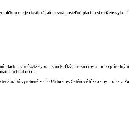
umičkou nie je elastická, ale pevná posteľnú plachtu si môžete vybrať
eľnú plachtu si môžete vybrať z niekoľkých rozmerov a farieb prírodný
onateľnú hebkosťou.
ateriálu. Sú vyrobené zo 100% bavlny. Saténové lôžkoviny urobia z Va