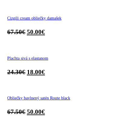
Cizgili cream obliečky damašek
67.50
€
50.00
€
Plachta sivá s elastanom
24.30
€
18.00
€
Obliečky bavlnený satén Route black
67.50
€
50.00
€