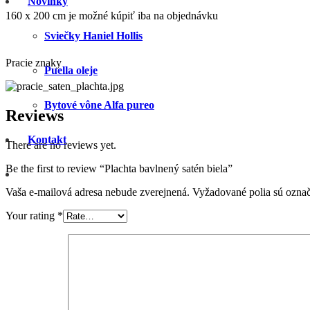
Novinky
160 x 200 cm je možné kúpiť iba na objednávku
Sviečky Haniel Hollis
Pracie znaky
Puella oleje
Bytové vône Alfa pureo
Reviews
Kontakt
There are no reviews yet.
Be the first to review “Plachta bavlnený satén biela”
Vaša e-mailová adresa nebude zverejnená.
Vyžadované polia sú ozna
Your rating
*