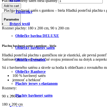
Plachta bavlnený satén biela quantity
Add to cart
Plachta bavlnený satén s gumkou – biela Hladká posteľná plachta s g
Taburetky
Parametre
Bytový textil
Rozmer plachty:
180 x 200 cm, 90 x 200 cm
Obliečky bavlna DELUXE
Plachta bavlnený satén s gumkou – biela
Obliečky bavlnený satén
Hladká posteľná plachta s gumičkou nie je elastická, ale pevná post
Saténové plachty sú výnimočné svojou jemnosťou na dotyk a neprek
Obliečky Damašek
Sú z bavlneného saténu a skvele sa hodia k obliečkam z rovnakého m
Obliečky Ranforce
100 % bavlnený satén
jemnosť a hebkosť
Plachty jersey s elastanom
Rozmery:
Plachty bavlnený satén
90 x 200 cm
180 x 200 cm