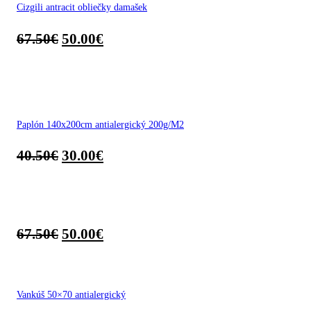
Cizgili antracit obliečky damašek
67.50
€
50.00
€
Paplón 140x200cm antialergický 200g/M2
40.50
€
30.00
€
67.50
€
50.00
€
Vankúš 50×70 antialergický