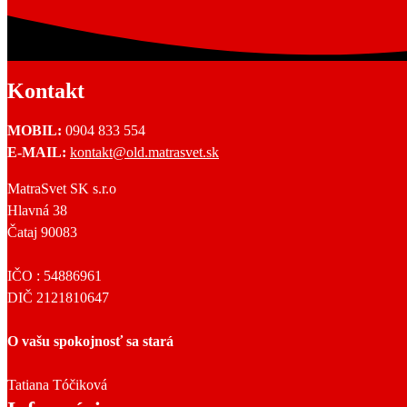
Kontakt
MOBIL:
0904 833 554
E-MAIL:
kontakt@old.matrasvet.sk
MatraSvet SK s.r.o
Hlavná 38
Čataj 90083
IČO : 54886961
DIČ 2121810647
O vašu spokojnosť sa stará
Tatiana Tóčiková