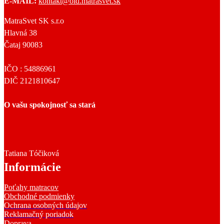
E-MAIL:
kontakt@old.matrasvet.sk
MatraSvet SK s.r.o
Hlavná 38
Čataj 90083
IČO : 54886961
DIČ 2121810647
O vašu spokojnosť sa stará
Tatiana Tóčiková
Informácie
Poťahy matracov
Obchodné podmienky
Ochrana osobných údajov
Reklamačný poriadok
Doprava