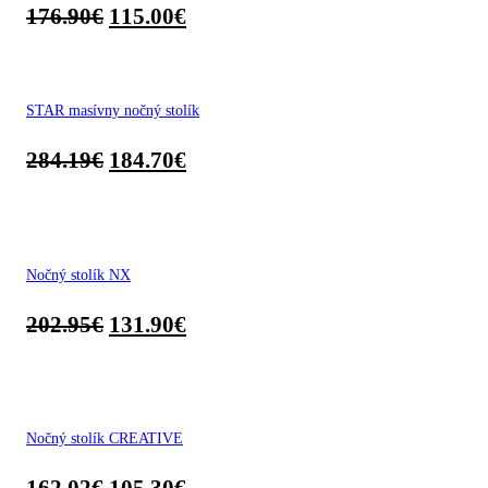
176.90
€
115.00
€
STAR masívny nočný stolík
284.19
€
184.70
€
Nočný stolík NX
202.95
€
131.90
€
Nočný stolík CREATIVE
162.02
€
105.30
€