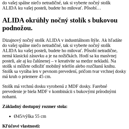
do vašej spálne niečo netradičné, tak si vyberte nočný stolík
ALIDA ku vašej posteli, budete ho milovať. Pôsobí…
ALIDA okrúhly nočný stolík s bukovou
podnožou.
Dizajnový nočný stolík ALIDA v industriálnom štýle. Ak hľadáte
do vašej spálne niečo netradičné, tak si vyberte nočný stolík
ALIDA ku vašej posteli, budete ho milovať. Pôsobí netradične,
nemá klasickú zásuvku a je na nožičkách. Hodí sa ku masívnej
posteli, ale aj ku čalúnenej – v kreativite sa medze nekladú. Na
stolík si môžete odložiť mobilný telefón alebo rozčítanú knihu.
Stolík sa vyrába len v pevnom prevedení, pričom tvar vrchnej dosky
má kruh o priemere 45 cm.
Stolík má vrchnú dosku vyrobenú z MDF dosky. Farebné
prevedenie je biela MDF v kombinácii s bukovými prírodnými
nohami.
Základný dostupný rozmer stola:
Ø45/výška 55 cm
Kľúčové vlastnosti: