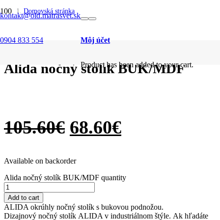
SALE
SALE
SALE
SALE
SALE
SALE
SALE
SALE
SALE
SALE
Domovská stránka
kontakt@old.matrasvet.sk
/
Nočné stolíky
/
0904 833 554
Môj účet
Alida nočný stolík BUK/MDF
Alida nočný stolík BUK/MDF
Product
has been added to your cart.
105.60
€
68.60
€
Available on backorder
Alida nočný stolík BUK/MDF quantity
Add to cart
ALIDA okrúhly nočný stolík s bukovou podnožou.
Dizajnový nočný stolík ALIDA v industriálnom štýle. Ak hľadáte