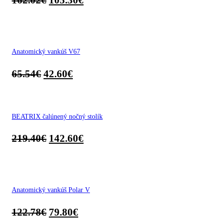
Anatomický vankúš V67
65.54
€
42.60
€
BEATRIX čalúnený nočný stolík
219.40
€
142.60
€
Anatomický vankúš Polar V
122.78
€
79.80
€