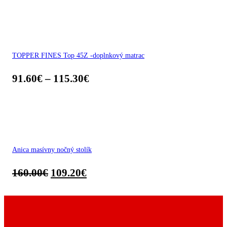
TOPPER FINES Top 45Z -doplnkový matrac
91.60
€
–
115.30
€
Anica masívny nočný stolík
160.00
€
109.20
€