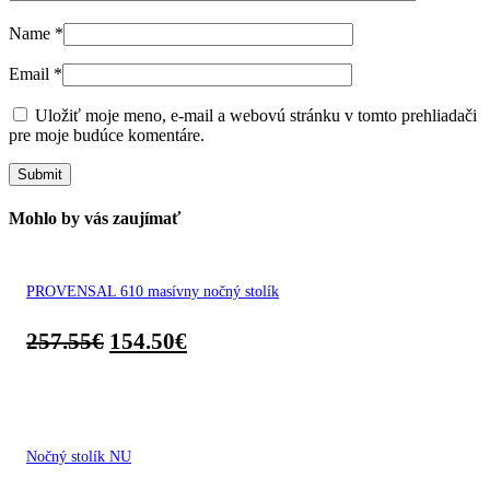
Name
*
Email
*
Uložiť moje meno, e-mail a webovú stránku v tomto prehliadači
pre moje budúce komentáre.
Mohlo by vás zaujímať
PROVENSAL 610 masívny nočný stolík
257.55
€
154.50
€
Nočný stolík NU