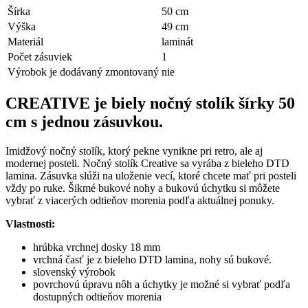
Šírka
50 cm
Výška
49 cm
Materiál
laminát
Počet zásuviek
1
Výrobok je dodávaný zmontovaný
nie
CREATIVE je biely nočný stolík šírky 50
cm s jednou zásuvkou.
Imidžový nočný stolík, ktorý pekne vynikne pri retro, ale aj
modernej posteli. Nočný stolík Creative sa vyrába z bieleho DTD
lamina. Zásuvka slúži na uloženie vecí, ktoré chcete mať pri posteli
vždy po ruke. Šikmé bukové nohy a bukovú úchytku si môžete
vybrať z viacerých odtieňov morenia podľa aktuálnej ponuky.
Vlastnosti:
hrúbka vrchnej dosky 18 mm
vrchná časť je z bieleho DTD lamina, nohy sú bukové.
slovenský výrobok
povrchovú úpravu nôh a úchytky je možné si vybrať podľa
dostupných odtieňov morenia