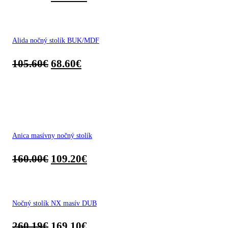
Alida nočný stolík BUK/MDF
105.60
€
68.60
€
Anica masívny nočný stolík
160.00
€
109.20
€
Nočný stolík NX masív DUB
260.19
€
169.10
€