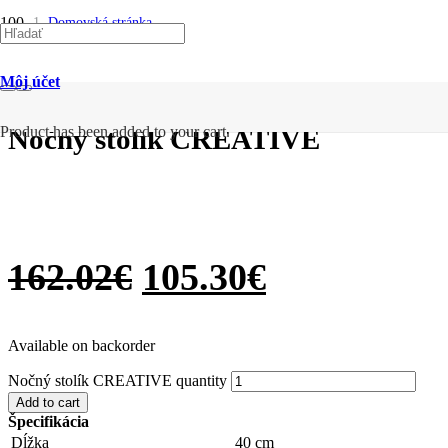
SALE
SALE
SALE
SALE
SALE
SALE
SALE
SALE
SALE
Domovská stránka
/
Nočné stolíky
/
Môj účet
Nočný stolík CREATIVE
Nočný stolík CREATIVE
Product
has been added to your cart.
162.02
€
105.30
€
Available on backorder
Nočný stolík CREATIVE quantity
Add to cart
Špecifikácia
Dĺžka
40 cm