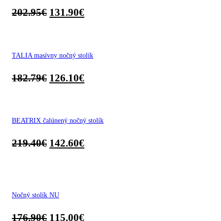
202.95
€
131.90
€
TALIA masívny nočný stolík
182.79
€
126.10
€
BEATRIX čalúnený nočný stolík
219.40
€
142.60
€
Nočný stolík NU
176.90
€
115.00
€