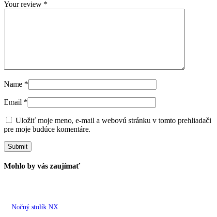
Your review
*
Name
*
Email
*
Uložiť moje meno, e-mail a webovú stránku v tomto prehliadači
pre moje budúce komentáre.
Mohlo by vás zaujímať
Nočný stolík NX