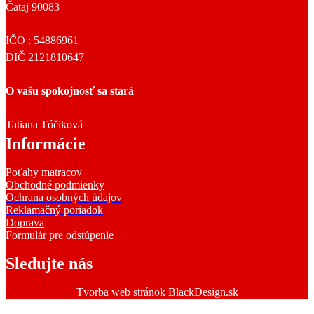
Čataj 90083
IČO : 54886961
DIČ 2121810647
O vašu spokojnosť sa stará
Tatiana Tóčiková
Informácie
Poťahy matracov
Obchodné podmienky
Ochrana osobných údajov
Reklamačný poriadok
Doprava
Formulár pre odstúpenie
Sledujte nás
Tvorba web stránok BlackDesign.sk