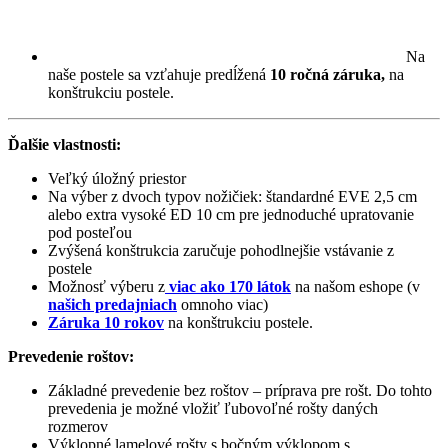
Na
naše postele sa vzťahuje predĺžená
10 ročná záruka,
na
konštrukciu postele.
Ďalšie vlastnosti:
Veľký úložný priestor
Na výber z dvoch typov nožičiek: štandardné EVE 2,5 cm
alebo extra vysoké ED 10 cm pre jednoduché upratovanie
pod posteľou
Zvýšená konštrukcia zaručuje pohodlnejšie vstávanie z
postele
Možnosť výberu z
viac ako 170 látok
na našom eshope (v
našich predajniach
omnoho viac)
Záruka 10 rokov
na konštrukciu postele.
Prevedenie roštov:
Základné prevedenie bez roštov – príprava pre rošt. Do tohto
prevedenia je možné vložiť ľubovoľné rošty daných
rozmerov
Výklopné lamelové rošty s bočným výklopom s