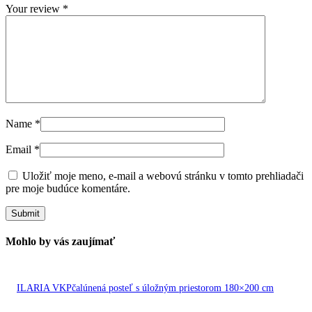
Your review
*
Name
*
Email
*
Uložiť moje meno, e-mail a webovú stránku v tomto prehliadači
pre moje budúce komentáre.
Mohlo by vás zaujímať
ILARIA VKPčalúnená posteľ s úložným priestorom 180×200 cm