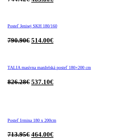
Posteľ Jenisej SKH 180/160
790.90
€
514.00
€
TALIA masívna manželská posteľ 180×200 cm
826.28
€
537.10
€
Posteľ Irmina 180 x 200cm
713.95
€
464.00
€