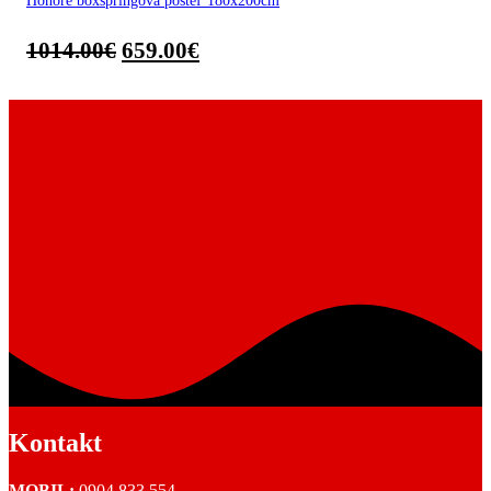
Honore boxspringová posteľ 180x200cm
1014.00
€
659.00
€
Kontakt
MOBIL:
0904 833 554