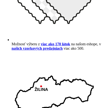
Možnosť výberu z
viac ako 170 látok
na našom eshope, v
našich vzorkových predajniach
viac ako 500.