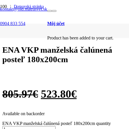
SALE
SALE
SALE
SALE
SALE
SALE
SALE
SALE
SALE
SALE
Domovská stránka
kontakt@old.matrasvet.sk
/
Postele
/
0904 833 554
Môj účet
Čalúnené
/
ENA VKP manželská čalúnená posteľ 180x200cm
Product
has been added to your cart.
ENA VKP manželská čalúnená
posteľ 180x200cm
805.97
€
523.80
€
Available on backorder
ENA VKP manželská čalúnená posteľ 180x200cm quantity