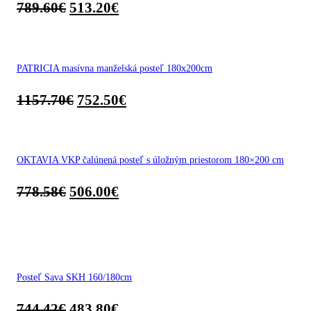
789.60
€
513.20
€
PATRICIA masívna manželská posteľ 180x200cm
1157.70
€
752.50
€
OKTAVIA VKP čalúnená posteľ s úložným priestorom 180×200 cm
778.58
€
506.00
€
Posteľ Sava SKH 160/180cm
744.42
€
483.80
€