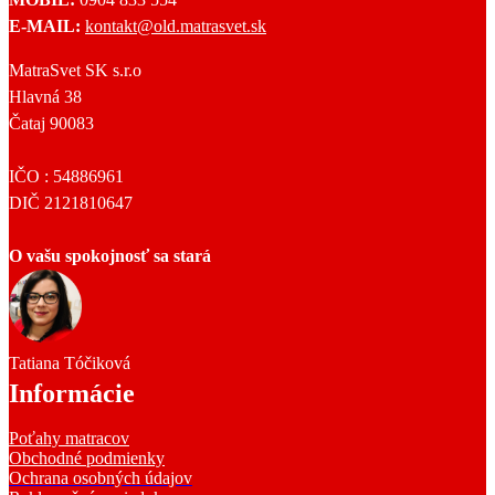
E-MAIL:
kontakt@old.matrasvet.sk
MatraSvet SK s.r.o
Hlavná 38
Čataj 90083
IČO : 54886961
DIČ 2121810647
O vašu spokojnosť sa stará
Tatiana Tóčiková
Informácie
Poťahy matracov
Obchodné podmienky
Ochrana osobných údajov