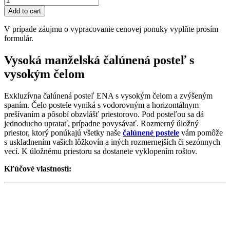
Add to cart
V prípade záujmu o vypracovanie cenovej ponuky vyplňte prosím
formulár.
Vysoká manželská čalúnená posteľ s
vysokým čelom
Exkluzívna čalúnená posteľ ENA s vysokým čelom a zvýšeným
spaním. Čelo postele vyniká s vodorovným a horizontálnym
prešívaním a pôsobí obzvlášť priestorovo. Pod posteľou sa dá
jednoducho upratať, prípadne povysávať. Rozmerný úložný
priestor, ktorý ponúkajú všetky naše
čalúnené postele
vám pomôže
s uskladnením vašich lôžkovín a iných rozmernejších či sezónnych
vecí. K úložnému priestoru sa dostanete vyklopením roštov.
Kľúčové vlastnosti: