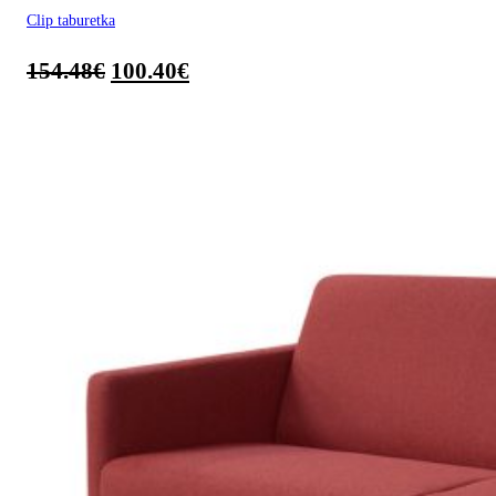
Clip taburetka
154.48
€
100.40
€