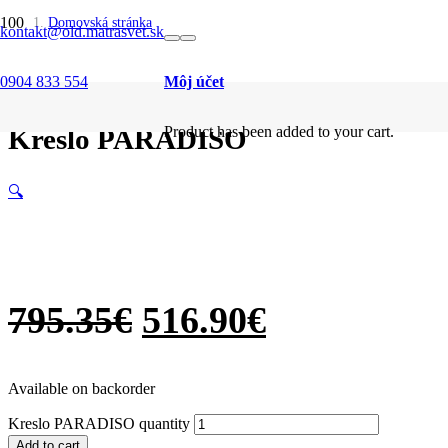
SALE
SALE
SALE
SALE
SALE
SALE
SALE
SALE
SALE
SALE
Domovská stránka
kontakt@old.matrasvet.sk
/
Kreslá
/
0904 833 554
Môj účet
Kreslo PARADISO
Kreslo PARADISO
Product
has been added to your cart.
🔍
795.35
€
516.90
€
Available on backorder
Kreslo PARADISO quantity
Add to cart