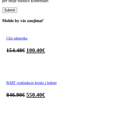
pre moje budúce komentáre.
Mohlo by vás zaujímať
Clip taburetka
154.48
€
100.40
€
BART rozkladacie kreslo s bokmi
846.90
€
550.40
€