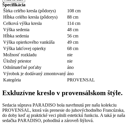
Špecifikácia
Šírka celého kresla (pôdorys)
108 cm
Hĺbka celého kresla (pôdorys)
88 cm
Celková výška kresla
114 cm
Výška sedenia
48 cm
Hĺbka sedenia
56 cm
Výška opierkového vankúša
49 cm
Výška lakťovej opierky
68 cm
Možnosť rozkladu
nie
Úložný priestor
nie
Odnímateľné poťahy
áno
Výrobok je dodávaný zmontovaný
áno
Kategória
PROVENSAL
Exkluzívne kreslo v provensálskom štýle.
Sedacia súprava PARADISO bola navrhnutá pre našu kolekciu
PROVENSAL, ktorá vás prenesie do juhovýchodného Francúzska,
do doby keď aj praktické veci plnili estetickú funkciu. A taká je naša
sedačka PARADISO, pohodlná a zároveň štýlová.