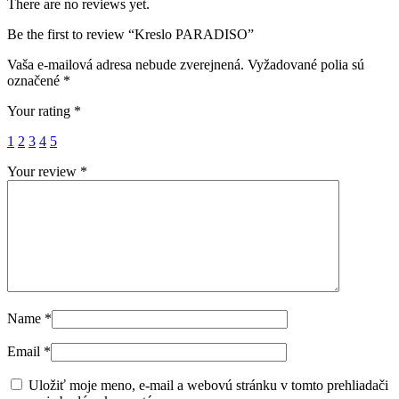
There are no reviews yet.
Be the first to review “Kreslo PARADISO”
Vaša e-mailová adresa nebude zverejnená.
Vyžadované polia sú
označené
*
Your rating
*
1
2
3
4
5
Your review
*
Name
*
Email
*
Uložiť moje meno, e-mail a webovú stránku v tomto prehliadači