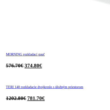
MORNING rozkladací gauč
576.70
€
374.80
€
TERI 140 rozkladacie dvojkreslo s úložným priestorom
1202.80
€
781.70
€