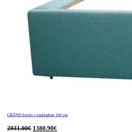
GRAND kreslo s rozkladom 160 cm
2031.00
€
1380.90
€