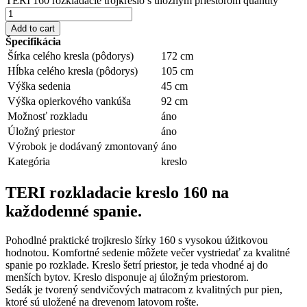
TERI 160 rozkladacie trojkreslo s úložným priestorom quantity
Add to cart
Špecifikácia
Šírka celého kresla (pôdorys)
172 cm
Hĺbka celého kresla (pôdorys)
105 cm
Výška sedenia
45 cm
Výška opierkového vankúša
92 cm
Možnosť rozkladu
áno
Úložný priestor
áno
Výrobok je dodávaný zmontovaný
áno
Kategória
kreslo
TERI rozkladacie kreslo 160 na
každodenné spanie.
Pohodlné praktické trojkreslo šírky 160 s vysokou úžitkovou
hodnotou. Komfortné sedenie môžete večer vystriedať za kvalitné
spanie po rozklade. Kreslo šetrí priestor, je teda vhodné aj do
menších bytov. Kreslo disponuje aj úložným priestorom.
Sedák je tvorený sendvičových matracom z kvalitných pur pien,
ktoré sú uložené na drevenom latovom rošte.