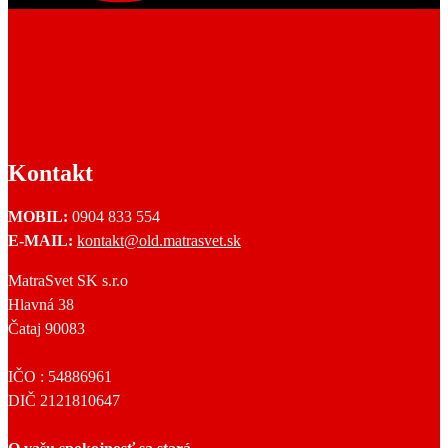
Kontakt
MOBIL:
0904 833 554
E-MAIL:
kontakt@old.matrasvet.sk
MatraSvet SK s.r.o
Hlavná 38
Čataj 90083
IČO : 54886961
DIČ 2121810647