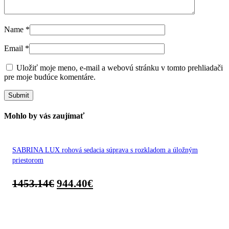
Name
*
Email
*
Uložiť moje meno, e-mail a webovú stránku v tomto prehliadači
pre moje budúce komentáre.
Mohlo by vás zaujímať
SABRINA LUX rohová sedacia súprava s rozkladom a úložným
priestorom
1453.14
€
944.40
€