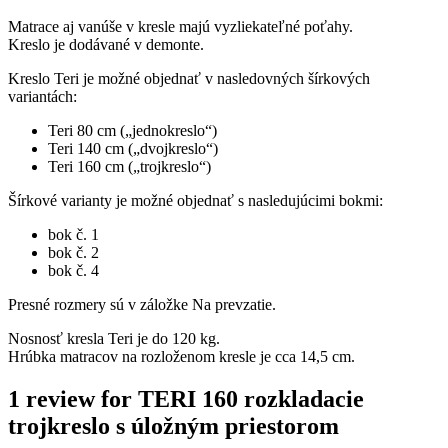
Matrace aj vanúše v kresle majú vyzliekateľné poťahy.
Kreslo je dodávané v demonte.
Kreslo Teri je možné objednať v nasledovných šírkových
variantách:
Teri 80 cm („jednokreslo“)
Teri 140 cm („dvojkreslo“)
Teri 160 cm („trojkreslo“)
Šírkové varianty je možné objednať s nasledujúcimi bokmi:
bok č. 1
bok č. 2
bok č. 4
Presné rozmery sú v záložke Na prevzatie.
Nosnosť kresla Teri je do 120 kg.
Hrúbka matracov na rozloženom kresle je cca 14,5 cm.
1 review for
TERI 160 rozkladacie
trojkreslo s úložným priestorom