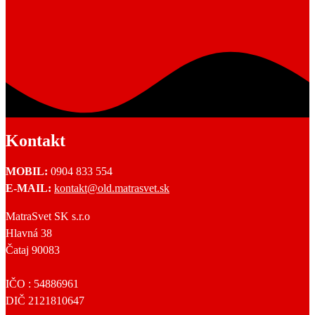
Kontakt
MOBIL:
0904 833 554
E-MAIL:
kontakt@old.matrasvet.sk
MatraSvet SK s.r.o
Hlavná 38
Čataj 90083
IČO : 54886961
DIČ 2121810647