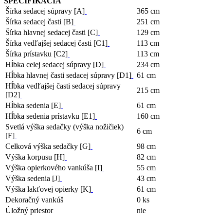
ŠPECIFIKÁCIA
Šírka sedacej súpravy [A]
365 cm
Šírka sedacej časti [B]
251 cm
Šírka hlavnej sedacej časti [C]
129 cm
Šírka vedľajšej sedacej časti [C1]
113 cm
Šírka prístavku [C2]
113 cm
Hĺbka celej sedacej súpravy [D]
234 cm
Hĺbka hlavnej časti sedacej súpravy [D1]
61 cm
Hĺbka vedľajšej časti sedacej súpravy
215 cm
[D2]
Hĺbka sedenia [E]
61 cm
Hĺbka sedenia prístavku [E1]
160 cm
Svetlá výška sedačky (výška nožičiek)
6 cm
[F]
Celková výška sedačky [G]
98 cm
Výška korpusu [H]
82 cm
Výška opierkového vankúša [I]
55 cm
Výška sedenia [J]
43 cm
Výška lakťovej opierky [K]
61 cm
Dekoračný vankúš
0 ks
Úložný priestor
nie