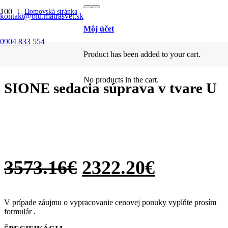
SALE
SALE
SALE
SALE
SALE
SALE
SALE
SALE
SALE
Domovská stránka
kontakt@old.matrasvet.sk
/
Sedacie súpravy
Môj účet
/
0904 833 554
Tvar U
Product
has been added to your cart.
/
SIONE sedacia súprava v tvare U
No products in the cart.
SIONE sedacia súprava v tvare U
3573.16
€
2322.20
€
V prípade záujmu o vypracovanie cenovej ponuky vyplňte prosím
formulár .