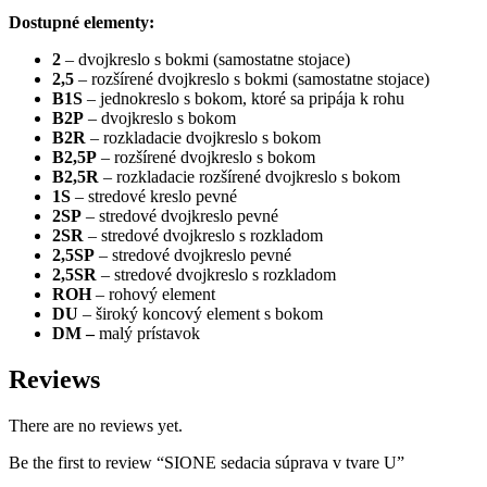
Dostupné elementy:
2
– dvojkreslo s bokmi (samostatne stojace)
2,5
– rozšírené dvojkreslo s bokmi (samostatne stojace)
B1S
– jednokreslo s bokom, ktoré sa pripája k rohu
B2P
– dvojkreslo s bokom
B2R
– rozkladacie dvojkreslo s bokom
B2,5P
– rozšírené dvojkreslo s bokom
B2,5R
– rozkladacie rozšírené dvojkreslo s bokom
1S
– stredové kreslo pevné
2SP
– stredové dvojkreslo pevné
2SR
– stredové dvojkreslo s rozkladom
2,5SP
– stredové dvojkreslo pevné
2,5SR
– stredové dvojkreslo s rozkladom
ROH
– rohový element
DU
– široký koncový element s bokom
DM –
malý prístavok
Reviews
There are no reviews yet.
Be the first to review “SIONE sedacia súprava v tvare U”