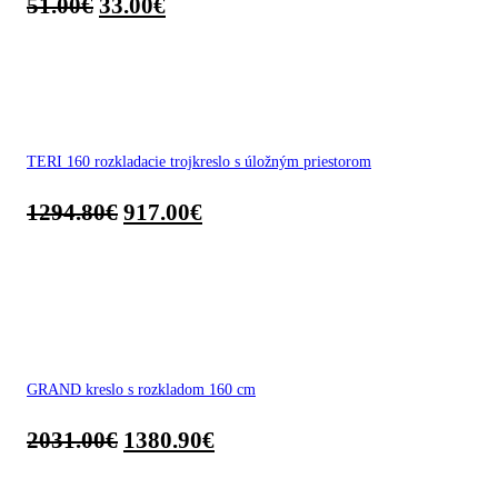
51.00
€
33.00
€
TERI 160 rozkladacie trojkreslo s úložným priestorom
1294.80
€
917.00
€
GRAND kreslo s rozkladom 160 cm
2031.00
€
1380.90
€