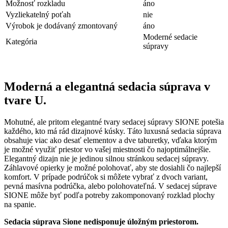
Možnosť rozkladu
áno
Vyzliekatelný poťah
nie
Výrobok je dodávaný zmontovaný
áno
Moderné sedacie
Kategória
súpravy
Moderná a elegantná sedacia súprava v
tvare U.
Mohutné, ale pritom elegantné tvary sedacej súpravy SIONE potešia
každého, kto má rád dizajnové kúsky. Táto luxusná sedacia súprava
obsahuje viac ako desať elementov a dve taburetky, vďaka ktorým
je možné využiť priestor vo vašej miestnosti čo najoptimálnejšie.
Elegantný dizajn nie je jedinou silnou stránkou sedacej súpravy.
Záhlavové opierky je možné polohovať, aby ste dosiahli čo najlepší
komfort. V prípade podrúčok si môžete vybrať z dvoch variant,
pevná masívna podrúčka, alebo polohovateľná. V sedacej súprave
SIONE môže byť podľa potreby zakomponovaný rozklad plochy
na spanie.
Sedacia súprava Sione nedisponuje úložným priestorom.