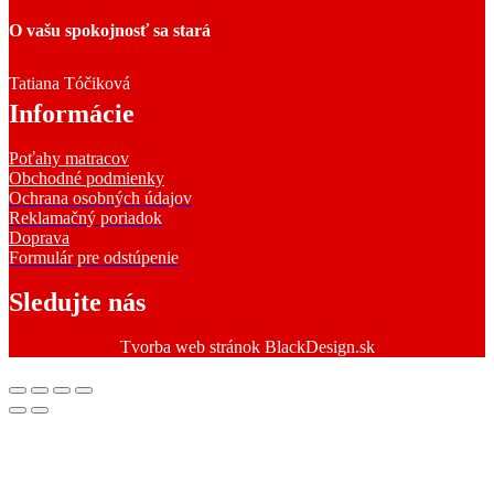
O vašu spokojnosť sa stará
Tatiana Tóčiková
Informácie
Poťahy matracov
Obchodné podmienky
Ochrana osobných údajov
Reklamačný poriadok
Doprava
Formulár pre odstúpenie
Sledujte nás
Tvorba web stránok BlackDesign.sk