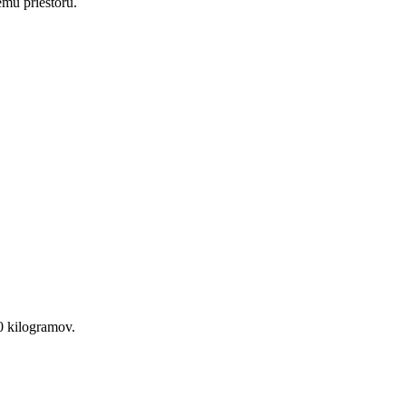
mu priestoru.
0 kilogramov.