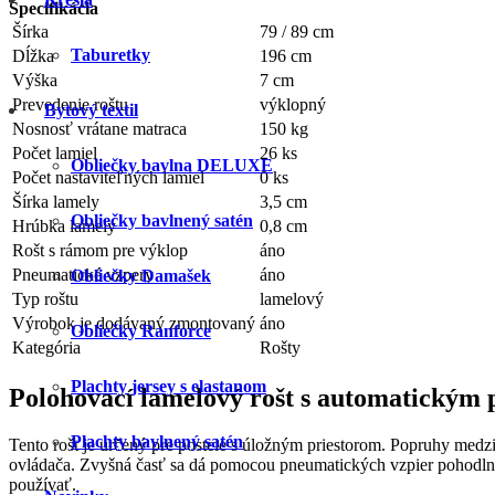
Špecifikácia
Šírka
79 / 89 cm
Taburetky
Dĺžka
196 cm
Výška
7 cm
Prevedenie roštu
výklopný
Bytový textil
Nosnosť vrátane matraca
150 kg
Počet lamiel
26 ks
Obliečky bavlna DELUXE
Počet nastaviteľných lamiel
0 ks
Šírka lamely
3,5 cm
Obliečky bavlnený satén
Hrúbka lamely
0,8 cm
Rošt s rámom pre výklop
áno
Pneumatické vzpery
áno
Obliečky Damašek
Typ roštu
lamelový
Výrobok je dodávaný zmontovaný
áno
Obliečky Ranforce
Kategória
Rošty
Plachty jersey s elastanom
Polohovací lamelový rošt s automatickým
Plachty bavlnený satén
Tento rošt je určený pre postele s úložným priestorom. Popruhy me
ovládača. Zvyšná časť sa dá pomocou pneumatických vzpier pohodlne ot
používať.