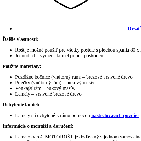
Desať
Ďalšie vlastnosti:
Rošt je možné použiť pre všetky postele s plochou spania 80 x
Jednoduchá výmena lamiel pri ich poškodení.
Použité materiály:
Pozdĺžne bočnice (vnútorný rám) – brezové vrstvené drevo.
Priečky (vnútorný rám) – bukový masív.
Vonkajší rám – bukový masív.
Lamely – vrstvené brezové drevo.
Uchytenie lamiel:
Lamely sú uchytené k rámu pomocou
nastrelovacích puzdier
.
Informácie o montáži a doručení:
Lamelový rošt MOTOROŠT je dodávaný v jednom samostatno