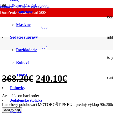
SALE
SALE
SALE
SALE
SALE
SALE
SALE
SALE
Domovská stránka
kontakt@old.matrasvet.sk
0904
/
Lamelové
Doručenie zadarmo nad 500€
Rošty
bee
/
Lamelové
Masívne
/
833
Lamelový polohovací MOTOROŠT PNEU – predný výklop 90x200c
Sedacie súpravy
add
Lamelový polohovací MOTOROŠT 
554
Rozkladacie
to 
Rohové
Tvar U
368.20
€
240.10
€
cart
Pohovky
Available on backorder
Jedálenské stoličky
Lamelový polohovací MOTOROŠT PNEU - predný výklop 90x200c
Add to cart
Kreslá