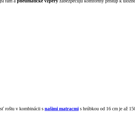
ší rám a
pneumatické vzpery
zabezpečujú komfortný prístup k úložné
ť roštu v kombinácii s
našimi matracmi
s hrúbkou od 16 cm je až 15