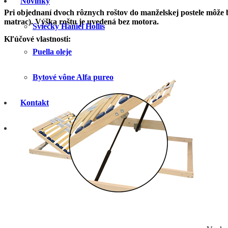
Novinky
Pri objednaní dvoch rôznych roštov do manželskej postele môže 
matrac). Výška roštu je uvedená bez motora.
Sviečky Haniel Hollis
Kľúčové vlastnosti:
Puella oleje
Bytové vône Alfa pureo
Kontakt