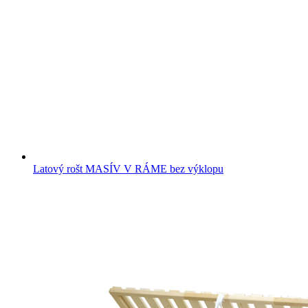
Latový rošt MASÍV V RÁME bez výklopu