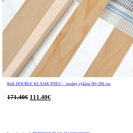
Rošt DOUBLE KLASIK PNEU – predný výklop 90×200 cm
171.40
€
111.40
€