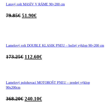
Latový rošt MASÍV V RÁME 90×200 cm
79.85
€
51.90
€
Lamelový rošt DOUBLE KLASIK PNEU – bočný výklop 90×200 cm
173.25
€
112.60
€
Lamelový polohovací MOTOROŠT PNEU – predný výklop
90x200cm
368.20
€
240.10
€