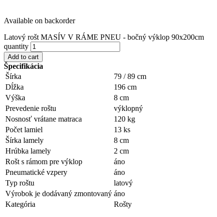
Available on backorder
Latový rošt MASÍV V RÁME PNEU - bočný výklop 90x200cm
quantity
Add to cart
Špecifikácia
Šírka
79 / 89 cm
Dĺžka
196 cm
Výška
8 cm
Prevedenie roštu
výklopný
Nosnosť vrátane matraca
120 kg
Počet lamiel
13 ks
Šírka lamely
8 cm
Hrúbka lamely
2 cm
Rošt s rámom pre výklop
áno
Pneumatické vzpery
áno
Typ roštu
latový
Výrobok je dodávaný zmontovaný
áno
Kategória
Rošty