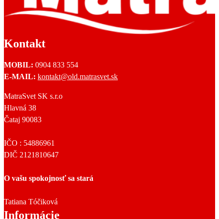
Kontakt
MOBIL:
0904 833 554
E-MAIL:
kontakt@old.matrasvet.sk
MatraSvet SK s.r.o
Hlavná 38
Čataj 90083
IČO : 54886961
DIČ 2121810647
O vašu spokojnosť sa stará
Tatiana Tóčiková
Informácie