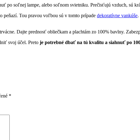
hnuť po soľnej lampe, alebo soľnom svietniku. Prečisťujú vzduch, sú kr
álo peňazí. Tou pravou voľbou sú v tomto prípade
dekoratívne vankúše
.
 trvácne. Dajte prednosť obliečkam a plachtám zo 100% bavlny. Zabezpe
niť svoj účel. Preto
je potrebné dbať na tú kvalitu a siahnuť po 1
čené
*