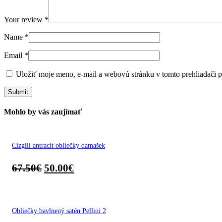
Your review
*
Name
*
Email
*
Uložiť moje meno, e-mail a webovú stránku v tomto prehliadači 
Mohlo by vás zaujímať
Cizgili antracit obliečky damašek
67.50
€
50.00
€
Obliečky bavlnený satén Pellini 2