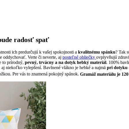
bude radosť spať
stnosti ich predurčujú k vašej spokojnosti a
kvalitnému spánku
? Tak s
e oddychovať. Verte či neverte, aj
posteľné obliečky
ovplyvňujú zdravi
 to prírodný,
pevný, trvácny a na dotyk hebký materiál
. 100% bavln
a aj niekoľko vylepšení. Bavlnené vlákno je hebké a najmä
pri dotyku 
okožkou. Pre vás to znamená pokojný spánok.
Gramáž materiálu je 120