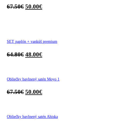
67.50
€
50.00
€
SET paplón + vankúš premium
64.80
€
48.00
€
Obliečky bavlnený satén Moyo 1
67.50
€
50.00
€
Obliečky bavlnený satén Ahiska