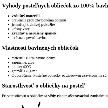
Výhody posteľných obliečok zo 100% bavl
vzdušný materiál
prevencia proti zbytočnému poteniu
jemné aj k citlivej pokožke
krásny vzor
kvalitný a nerušený spánok
trvácna a pevná bavlna
Vlastnosti bavlnených obliečok
materiál: 100% bavlna delux
zapínanie: zips
pranie: 40°C
gramáž 120g/m2
Odporúčanie: Posteľné obliečky so zipsovým uzáverom nie sú vh
Starostlivosť o obliečky na posteľ
Pri starostlivosti o obliečky
sa vždy riaďte ošetrovacími symbolmi
u