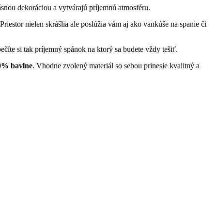
ásnou dekoráciou a vytvárajú príjemnú atmosféru.
 Priestor nielen skrášlia ale poslúžia vám aj ako vankúše na spanie či
číte si tak príjemný spánok na ktorý sa budete vždy tešiť.
00% bavlne
. Vhodne zvolený materiál so sebou prinesie kvalitný a