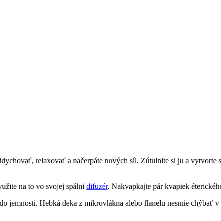
dychovať, relaxovať a načerpáte nových síl. Zútulnite si ju a vytvorte
žite na to vo svojej spálni
difuzér
. Nakvapkajte pár kvapiek éterickéh
 do jemnosti. Hebká deka z mikrovlákna alebo flanelu nesmie chýbať v 