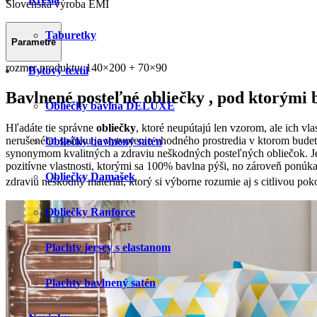
Slovenská výroba EMI
Taburetky
Parametre
rozmer produktu:
140×200 + 70×90
Bytový textil
Bavlnené posteľné obliečky , pod ktorými 
Obliečky bavlna DELUXE
Hľadáte tie správne
obliečky
, ktoré neupútajú len vzorom, ale ich vla
nerušeného spánku je vytvorenie vhodného prostredia v ktorom budet
Obliečky bavlnený satén
synonymom kvalitných a zdraviu neškodných posteľných obliečok. Je
pozitívne vlastnosti, ktorými sa 100% bavlna pýši, no zároveň ponúk
Obliečky Damašek
zdraviu neškodný materiál, ktorý si výborne rozumie aj s citlivou p
Obliečky Ranforce
Plachty jersey s elastanom
Plachty bavlnený satén