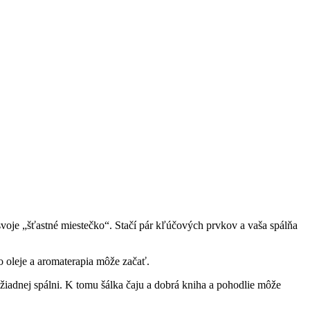
 svoje „šťastné miestečko“. Stačí pár kľúčových prvkov a vaša spálňa
o oleje a aromaterapia môže začať.
žiadnej spálni. K tomu šálka čaju a dobrá kniha a pohodlie môže