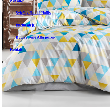
Novinky
Sviečky Haniel Hollis
Puella oleje
Bytové vône Alfa pureo
Kontakt