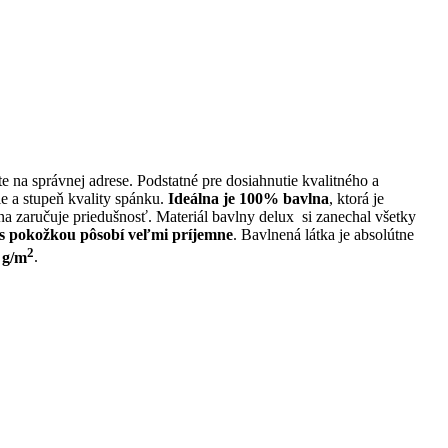
te na správnej adrese. Podstatné pre dosiahnutie kvalitného a
e a stupeň kvality spánku.
Ideálna je 100% bavlna
, ktorá je
a zaručuje priedušnosť. Materiál bavlny delux si zanechal všetky
s pokožkou pôsobí veľmi príjemne
. Bavlnená látka je absolútne
2
 g/m
.