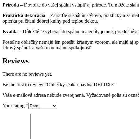
Príroda
– Dovoľte do vašej spálni vstúpiť aj prírode. Tu môžete sia
Praktická dekorácia
– Zariaďte si spálňu štýlovo, prakticky a za m
opierka pri čítaní dobrej knihy pod teplou dekou.
Kvalita
– Dôležité je vyberať do spálne materiály jemné, priedušné a
Posteľné obliečky nemajú len potešiť krásnym vzorom, ale majú aj spl
zdravý spánok a vašu maximálnu spokojnosť.
Reviews
There are no reviews yet.
Be the first to review “Obliečky Dakar bavlna DELUXE”
Vaša e-mailová adresa nebude zverejnená.
Vyžadované polia sú ozna
Your rating
*