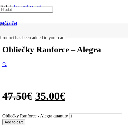
SALE
SALE
SALE
SALE
SALE
SALE
SALE
SALE
SALE
SALE
Domovská stránka
/
Bytový textil
/
Môj účet
Obliečky Ranforce
/
Obliečky Ranforce – Alegra
Product
has been added to your cart.
Obliečky Ranforce – Alegra
🔍
47.50
€
35.00
€
Obliečky Ranforce - Alegra quantity
Add to cart