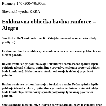
Rozmery 140×200+70x90cm
Slovenská výroba KERA
Exkluzívna obliečka bavlna ranforce –
Alegra
S našimi obliečkami bude interiér Vašej domácnosti vyzerať ako nikdy
predtým:)
Exkluzívne bavlnené obliečky sú zhotovené so vzorom ružových kvetov na
bielom pozadí.
Bavlna ranforce pripomína svojou štruktúrou satén. Počas spánku lepšie
pohlcuje telesnú vlhkosť, optimálne vyrovnáva teplotu a preto váš oddych
bude komfortný. Blahodarný spánok podporuje fyzickú aj psychickú
pohodu.
Bavlna ranforce pripomína svojou štruktúrou satén. Počas spánku lepšie
pohlcuje telesnú vlhkosť, optimálne vyrovnáva teplotu a preto váš oddych
bude komfortný. Blahodarný spánok podporuje fyzickú aj psychickú
pohodu.
Špičkou medzi materiálmi, z ktorých sa vyrábajú obliečky, je zvláštny druh