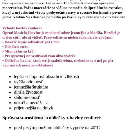
bavlny – bavlna ranforce. Jedná sa o 100% hladkú bavlnu upravenú
maceráciou. Počas macerácie sa vlákna namočia do špeciálneho extraktu,
ktorý z nej odstráni všetky prebytočné vrstvy a zostane len jemné a pevné
jadro. Vlákna Vás doslova pohladia po koži a vy budete spať ako v bavlnke.
Výhody bavlny ranforce
Oproti klasickej bavlne je mnohonásobne jemnejšia a hladšia. Rozdiel je
nielen cítiť, ale aj vidieť. Presvedčíte sa nielen rukami, ale aj očami.
• Dokáže lepšie odvádzať pot z tela
• Odoláva oteru
• Minimálne sa krčí
• Pri správnej starostlivosti vám dlho vydrží
• Obliečka bavlna ranforce je stálofarebná, rozhodne sa z nej po pár
vypraniach nestane vyblednutá
lepšia schopnosť absorbcie vlhkosti
vyššia odolnosť
jemnejšia štruktúra
dlhšia životnosť
stálofarebnosť
nekrčí a nezráža sa
príjemnejšia na dotyk
Správna starostlivosť o obliečky z bavlny renforcé
pred prvým použitím obliečky vyperte na 40°C