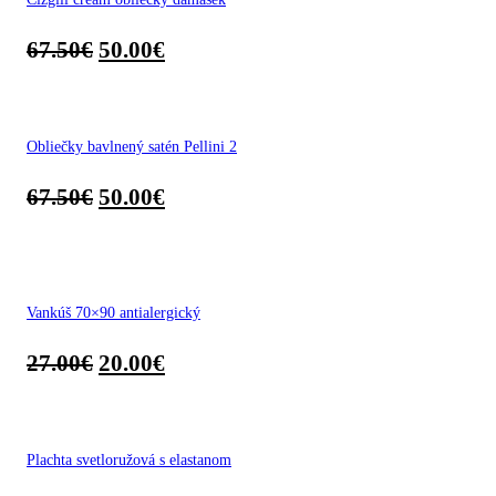
67.50
€
50.00
€
Obliečky bavlnený satén Pellini 2
67.50
€
50.00
€
Vankúš 70×90 antialergický
27.00
€
20.00
€
Plachta svetloružová s elastanom