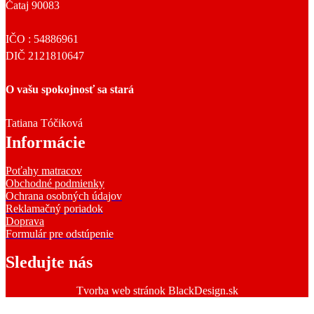
Čataj 90083
IČO : 54886961
DIČ 2121810647
O vašu spokojnosť sa stará
Tatiana Tóčiková
Informácie
Poťahy matracov
Obchodné podmienky
Ochrana osobných údajov
Reklamačný poriadok
Doprava
Formulár pre odstúpenie
Sledujte nás
Tvorba web stránok BlackDesign.sk