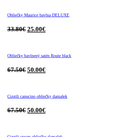
Obliečky Maurice bavlna DELUXE
33.80
€
25.00
€
Obliečky bavlnený satén Route black
67.50
€
50.00
€
Cizgili capucino obliečky damašek
67.50
€
50.00
€
Cizgili cream obliečky damašek