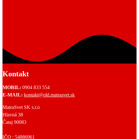
Kontakt
MOBIL:
0904 833 554
E-MAIL:
kontakt@old.matrasvet.sk
MatraSvet SK s.r.o
Hlavná 38
Čataj 90083
IČO : 54886961