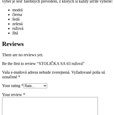
výber je šesť farebných prevedení, z ktorých si každý určite vyberie:
modrá
čierna
šedá
zelená
ružová
žltá
Reviews
There are no reviews yet.
Be the first to review “STOLIČKA SA 63 ružová”
Vaša e-mailová adresa nebude zverejnená.
Vyžadované polia sú
označené
*
Your rating
*
Your review
*