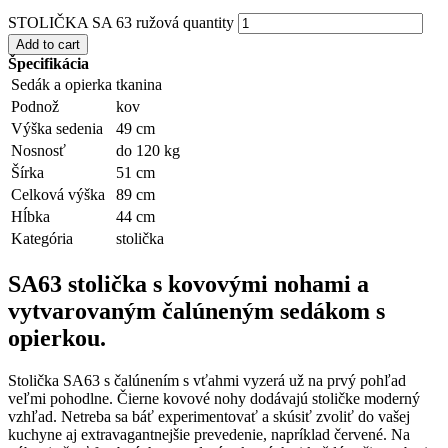
STOLIČKA SA 63 ružová quantity
Add to cart
Špecifikácia
Sedák a opierka
tkanina
Podnož
kov
Výška sedenia
49 cm
Nosnosť
do 120 kg
Šírka
51 cm
Celková výška
89 cm
Hĺbka
44 cm
Kategória
stolička
SA63 stolička s kovovými nohami a
vytvarovaným čalúneným sedákom s
opierkou.
Stolička SA63 s čalúnením s vťahmi vyzerá už na prvý pohľad
veľmi pohodlne. Čierne kovové nohy dodávajú stoličke moderný
vzhľad. Netreba sa báť experimentovať a skúsiť zvoliť do vašej
kuchyne aj extravagantnejšie prevedenie, napríklad červené. Na