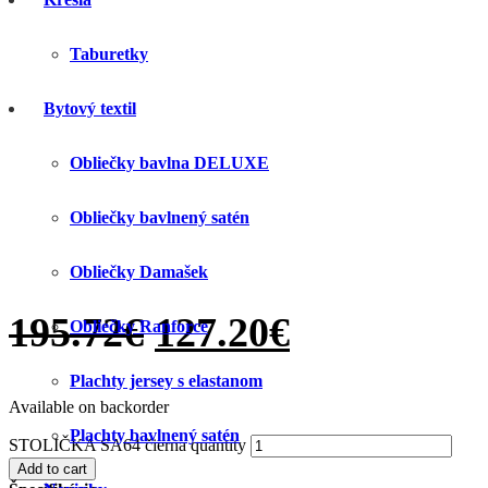
Taburetky
Bytový textil
Obliečky bavlna DELUXE
Obliečky bavlnený satén
Obliečky Damašek
195.72
€
127.20
€
Obliečky Ranforce
Plachty jersey s elastanom
Available on backorder
Plachty bavlnený satén
STOLIČKA SA64 čierna quantity
Add to cart