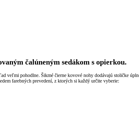
rovaným čalúneným sedákom s opierkou.
hľad veľmi pohodlne. Šikmé čierne kovové nohy dodávajú stoličke úplne
sedem farebných prevedení, z ktorých si každý určite vyberie: