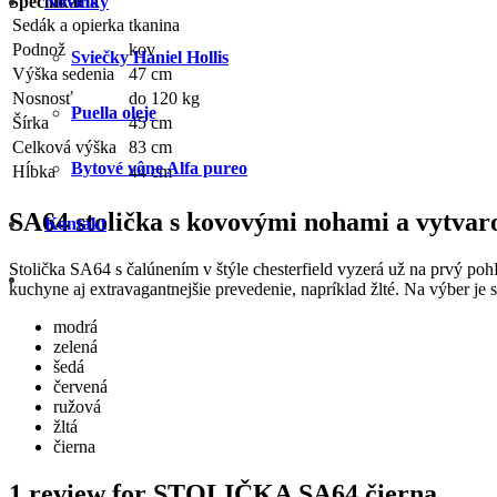
Špecifikácia
Novinky
Sedák a opierka
tkanina
Podnož
kov
Sviečky Haniel Hollis
Výška sedenia
47 cm
Nosnosť
do 120 kg
Puella oleje
Šírka
45 cm
Celková výška
83 cm
Bytové vône Alfa pureo
Hĺbka
44 cm
SA64 stolička s kovovými nohami a vytva
Kontakt
Stolička SA64 s čalúnením v štýle chesterfield vyzerá už na prvý po
kuchyne aj extravagantnejšie prevedenie, napríklad žlté. Na výber je 
modrá
zelená
šedá
červená
ružová
žltá
čierna
1 review for
STOLIČKA SA64 čierna