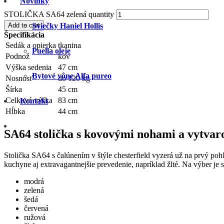
Novinky
STOLIČKA SA64 zelená quantity
Add to cart
Sviečky Haniel Hollis
Špecifikácia
Sedák a opierka
tkanina
Puella oleje
Podnož
kov
Výška sedenia
47 cm
Bytové vône Alfa pureo
Nosnosť
do 120 kg
Šírka
45 cm
Celková výška
83 cm
Kontakt
Hĺbka
44 cm
SA64 stolička s kovovými nohami a vytva
Stolička SA64 s čalúnením v štýle chesterfield vyzerá už na prvý po
kuchyne aj extravagantnejšie prevedenie, napríklad žlté. Na výber je 
modrá
zelená
šedá
červená
ružová