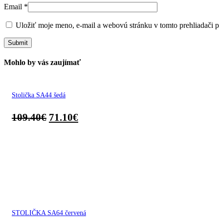
Email
*
Uložiť moje meno, e-mail a webovú stránku v tomto prehliadači 
Mohlo by vás zaujímať
Stolička SA44 šedá
109.40
€
71.10
€
STOLIČKA SA64 červená