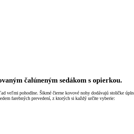
rovaným čalúneným sedákom s opierkou.
hľad veľmi pohodlne. Šikmé čierne kovové nohy dodávajú stoličke úplne
sedem farebných prevedení, z ktorých si každý určite vyberie: