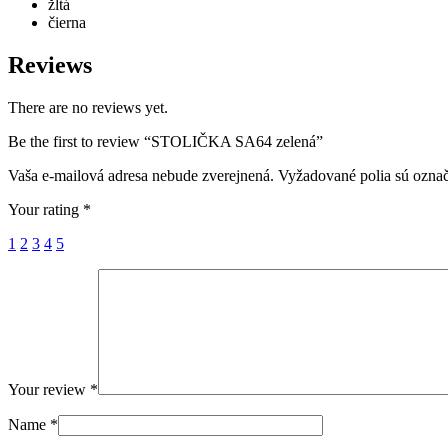
žltá
čierna
Reviews
There are no reviews yet.
Be the first to review “STOLIČKA SA64 zelená”
Vaša e-mailová adresa nebude zverejnená.
Vyžadované polia sú ozna
Your rating
*
1
2
3
4
5
Your review
*
Name
*