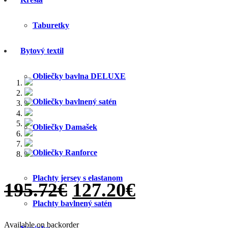
Taburetky
Bytový textil
Obliečky bavlna DELUXE
Obliečky bavlnený satén
Obliečky Damašek
Obliečky Ranforce
Plachty jersey s elastanom
195.72
€
127.20
€
Plachty bavlnený satén
Available on backorder