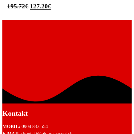
195.72
€
127.20
€
Kontakt
MOBIL:
0904 833 554
E-MAIL:
kontakt@old.matrasvet.sk