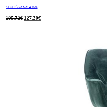
STOLIČKA SA64 šedá
195.72
€
127.20
€