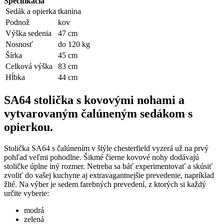
Špecifikácia
Sedák a opierka
tkanina
Podnož
kov
Výška sedenia
47 cm
Nosnosť
do 120 kg
Šírka
45 cm
Celková výška
83 cm
Hĺbka
44 cm
SA64 stolička s kovovými nohami a
vytvarovaným čalúneným sedákom s
opierkou.
Stolička SA64 s čalúnením v štýle chesterfield vyzerá už na prvý
pohľad veľmi pohodlne. Šikmé čierne kovové nohy dodávajú
stoličke úplne iný rozmer. Netreba sa báť experimentovať a skúsiť
zvoliť do vašej kuchyne aj extravagantnejšie prevedenie, napríklad
žlté. Na výber je sedem farebných prevedení, z ktorých si každý
určite vyberie:
modrá
zelená