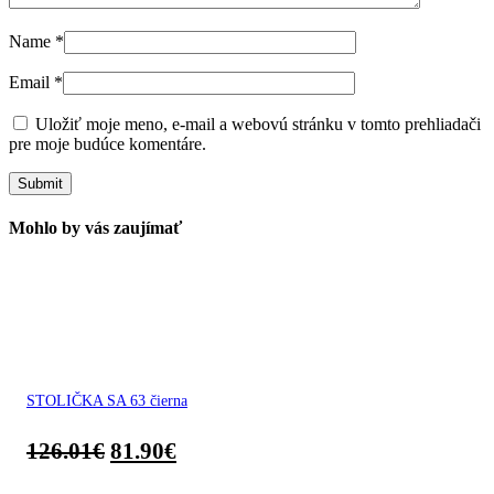
Name
*
Email
*
Uložiť moje meno, e-mail a webovú stránku v tomto prehliadači
pre moje budúce komentáre.
Mohlo by vás zaujímať
STOLIČKA SA 63 čierna
126.01
€
81.90
€