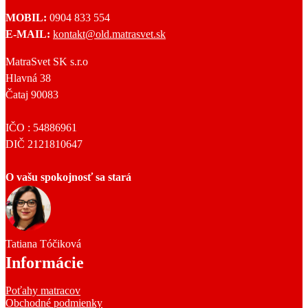
MOBIL:
0904 833 554
E-MAIL:
kontakt@old.matrasvet.sk
MatraSvet SK s.r.o
Hlavná 38
Čataj 90083
IČO : 54886961
DIČ 2121810647
O vašu spokojnosť sa stará
Tatiana Tóčiková
Informácie
Poťahy matracov
Obchodné podmienky